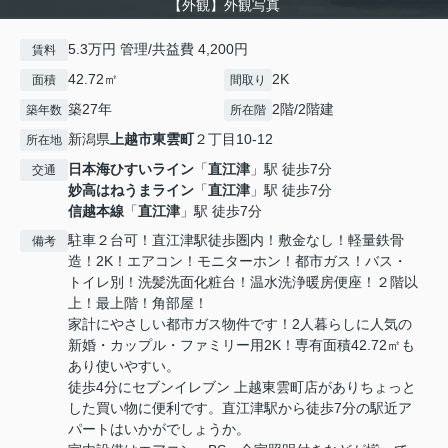
【外観】外観写真
5.3万円 管理/共益費 4,200円
賃料
42.72㎡
2K
面積
間取り
築27年
2階/2階建
築年数
所在階
新潟県
上越市
東雲町
２丁目10-12
所在地
日本海ひすいライン
「
直江津
」駅 徒歩7分
交通
妙高はねうまライン
「
直江津
」駅 徒歩7分
信越本線
「
直江津
」駅 徒歩7分
駐車２台可！直江津駅徒歩圏内！敷金なし！軽量鉄骨
備考
造！2K！エアコン！モニターホン！都市ガス！バス・
トイレ別！洗髪洗面化粧台！温⽔洗浄暖房便座！２階以
上！最上階！角部屋！
家計にやさしい都市ガス物件です！2人暮らしに人気の
新婚・カップル・ファミリー用2K！専有面積42.72㎡も
あり使いやすい。
徒歩4分にセブンイレブン 上越東雲町店がありちょっと
した買い物に便利です。直江津駅から徒歩7分の駅近ア
パートはいかがでしょうか。