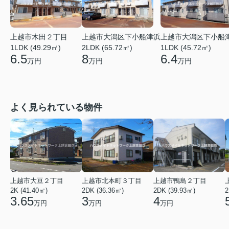
上越市木田２丁目
上越市大潟区下小船津浜
上越市大潟区下小船
1LDK (49.29㎡)
2LDK (65.72㎡)
1LDK (45.72㎡)
6.5
8
6.4
万円
万円
万円
よく見られている物件
上越市大豆２丁目
上越市北本町３丁目
上越市鴨島２丁目
2K (41.40㎡)
2DK (36.36㎡)
2DK (39.93㎡)
2
3.65
3
4
万円
万円
万円