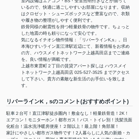
室内設備はエアコン・BS・全室照明付きなどが揃って
いるので、快適に過ごしやすいお部屋になります。収納
はクロゼット・シューズボックスなど豊富なので、衣類
や履き物の整理がしやすく便利です。
鉄骨同様の耐震性を持つ軽量鉄骨の物件です。ちょっと
した地震の時も頼りになって安心です。
気になるイチオシ物件情報：「リバーラインK,s」。日
本海ひすいライン直江津駅近辺にて、新着情報をお求め
の方、ハウスメイトネットワーク上越高田店までご連絡
を。良い情報が満載です。
上越市東雲町２丁目の賃貸アパート探しは ハウスメイ
トネットワーク上越高田店 025-527-3525 までアクセス
して下さい。貴方の素敵な新生活のお手伝いを致しま
す。
リバーラインK，sのコメント(おすすめポイント)
駐車２台可！直江津駅徒歩圏内！敷金なし！軽量鉄骨造！2K！
エアコン！モニターホン！都市ガス！バス・トイレ別！洗髪洗面
化粧台！温⽔洗浄暖房便座！２階以上！最上階！角部屋！
家計にやさしい都市ガス物件です！2人暮らしに人気の新婚・カ