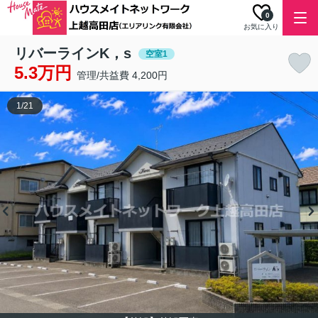
0
お気に入り
リバーラインK，s
空室1
5.3万円
管理/共益費 4,200円
1
/
21