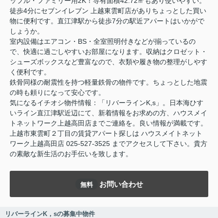
ップル・ファミリー用2K！専有面積42.72㎡もあり使いやすい。
徒歩4分にセブンイレブン 上越東雲町店がありちょっとした買い
物に便利です。直江津駅から徒歩7分の駅近アパートはいかがで
しょうか。
室内設備はエアコン・BS・全室照明付きなどが揃っているの
で、快適に過ごしやすいお部屋になります。収納はクロゼット・
シューズボックスなど豊富なので、衣類や履き物の整理がしやす
く便利です。
鉄骨同様の耐震性を持つ軽量鉄骨の物件です。ちょっとした地震
の時も頼りになって安心です。
気になるイチオシ物件情報：「リバーラインK,s」。日本海ひす
いライン直江津駅近辺にて、新着情報をお求めの方、ハウスメイ
トネットワーク上越高田店までご連絡を。良い情報が満載です。
上越市東雲町２丁目の賃貸アパート探しは ハウスメイトネット
ワーク上越高田店 025-527-3525 までアクセスして下さい。貴方
の素敵な新生活のお手伝いを致します。
お問い合わせ
無料
リバーラインK，sの募集中物件