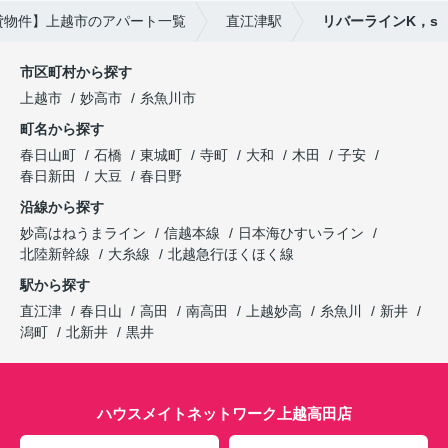
貸物件】上越市のアパート一覧
直江津駅
リバーラインK，s
市区町村から探す
上越市
妙高市
糸魚川市
町名から探す
春日山町
石橋
東城町
寺町
大和
木田
子安
春日新田
大豆
春日野
沿線から探す
妙高はねうまライン
信越本線
日本海ひすいライン
北陸新幹線
大糸線
北越急行ほくほく線
駅から探す
直江津
春日山
高田
南高田
上越妙高
糸魚川
新井
潟町
北新井
黒井
ハウスメイトネットワーク上越高田店