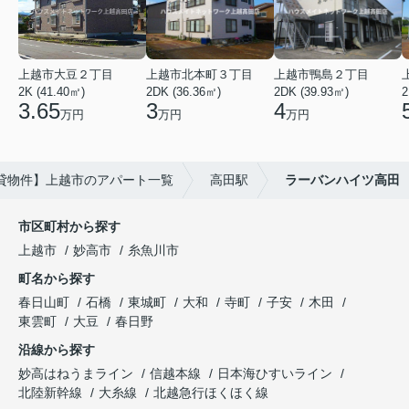
上越市大豆２丁目
上越市北本町３丁目
上越市鴨島２丁目
2K (41.40㎡)
2DK (36.36㎡)
2DK (39.93㎡)
2
3.65
3
4
万円
万円
万円
貸物件】上越市のアパート一覧
高田駅
ラーバンハイツ高田
市区町村から探す
上越市
妙高市
糸魚川市
町名から探す
春日山町
石橋
東城町
大和
寺町
子安
木田
東雲町
大豆
春日野
沿線から探す
妙高はねうまライン
信越本線
日本海ひすいライン
北陸新幹線
大糸線
北越急行ほくほく線