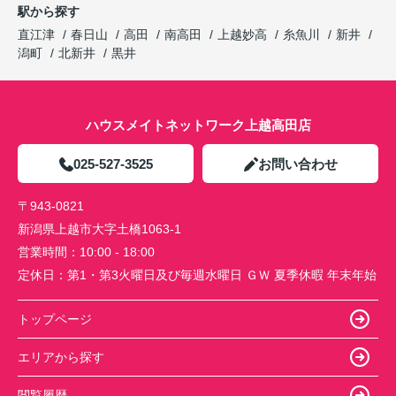
駅から探す
直江津
春日山
高田
南高田
上越妙高
糸魚川
新井
潟町
北新井
黒井
ハウスメイトネットワーク上越高田店
025-527-3525
お問い合わせ
〒943-0821
新潟県上越市大字土橋1063-1
営業時間：
10:00 - 18:00
定休日：
第1・第3火曜日及び毎週水曜日 ＧＷ 夏季休暇 年末年始
トップページ
エリアから探す
閲覧履歴