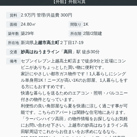
【外観】外観写真
2.9万円 管理/共益費 300円
賃料
24.80㎡
1K
面積
間取り
築29年
2階/2階建
築年数
所在階
新潟県
上越市
高土町
２丁目17‐19
所在地
妙高はねうまライン
「
高田
」駅 徒歩30分
交通
セブンイレブン上越高土町店まで徒歩9分と近場にコン
備考
ビニがありちょっとした買い物に便利です。
家計にやさしい都市ガス物件です！1人暮らしにシング
ル単身用1K！ニーズが高い1Kのお部屋、1人暮らしをす
る方にもおすすめです。
快適な暮らしを送るためのエアコン・照明・バルコニー
付きの物件となっています。
利便性の良い角部屋なら夏を快適に涼しく過ごす事が可
能です。こちらのアパートは閑静な住宅地にあります。
「ラーバンハイツ高田」の物件情報をお探しならお気軽
にお問い合わせ下さい。上越市の妙高はねうまライン高
田駅周辺でこれからお住まいをお求めになるなら、