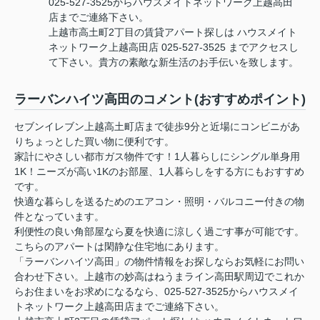
025-527-3525からハウスメイトネットワーク上越高田
店までご連絡下さい。
上越市高土町2丁目の賃貸アパート探しは ハウスメイト
ネットワーク上越高田店 025-527-3525 までアクセスし
て下さい。貴方の素敵な新生活のお手伝いを致します。
ラーバンハイツ高田のコメント(おすすめポイント)
セブンイレブン上越高土町店まで徒歩9分と近場にコンビニがあ
りちょっとした買い物に便利です。
家計にやさしい都市ガス物件です！1人暮らしにシングル単身用
1K！ニーズが高い1Kのお部屋、1人暮らしをする方にもおすすめ
です。
快適な暮らしを送るためのエアコン・照明・バルコニー付きの物
件となっています。
利便性の良い角部屋なら夏を快適に涼しく過ごす事が可能です。
こちらのアパートは閑静な住宅地にあります。
「ラーバンハイツ高田」の物件情報をお探しならお気軽にお問い
合わせ下さい。上越市の妙高はねうまライン高田駅周辺でこれか
らお住まいをお求めになるなら、025-527-3525からハウスメイ
トネットワーク上越高田店までご連絡下さい。