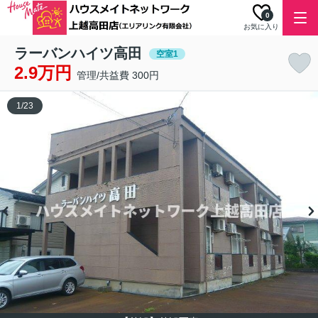
0
お気に入り
ラーバンハイツ高田
空室1
2.9万円
管理/共益費 300円
1
/
23