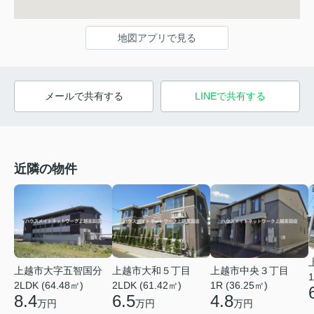
地図アプリで見る
メールで共有する
LINEで共有する
近隣の物件
上越市大字五智国分
上越市大和５丁目
上越市中央３丁目
1
2LDK (64.48㎡)
2LDK (61.42㎡)
1R (36.25㎡)
8.4
6.5
4.8
万円
万円
万円