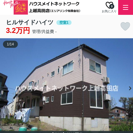
0
お気に入り
ヒルサイドハイツ
空室1
3.2万円
管理/共益費 -
1
/
14