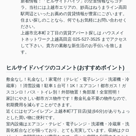
新着情報：「ヒルサイドハイツ」の空室情報ならコチ
ラ。当社には上越市エリアの、妙高はねうまライン高田
駅周辺といったお薦めの賃貸情報が豊富にございます。
住まい探しのことなら、何でもお気軽にお問い合わせく
ださい。
上越市北本町２丁目の賃貸アパート探しは ハウスメイ
トネットワーク上越高田店 025-527-3525 までアクセス
して下さい。貴方の素敵な新生活のお手伝いを致しま
す。
ヒルサイドハイツのコメント(おすすめポイント)
敷金なし！礼金なし！家電付（テレビ・電子レンジ・洗濯機・冷
蔵庫）！消雪設備！駐車１台可！1K！エアコン！都市ガス！ガ
スコンロ！バス・トイレ別！外部物置！角部屋！全室照明！
家計にやさしい都市ガス物件です！敷金礼金不要の物件なので、
初期費用を減らすことができます。
近くにはセブンイレブン 上越本町7丁目店(徒歩6分)がありちょっ
とした買い物に便利です。
室内設備はエアコン・テレビ・電子レンジ・洗濯機・冷蔵庫・洗
面化粧台などが揃っており、とても充実しています。収納はクロ