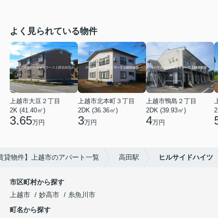
よく見られている物件
上越市大豆２丁目
上越市北本町３丁目
上越市鴨島２丁目
2K (41.40㎡)
2DK (36.36㎡)
2DK (39.93㎡)
2
3.65
3
4
万円
万円
万円
賃貸物件】上越市のアパート一覧
高田駅
ヒルサイドハイツ
市区町村から探す
上越市
妙高市
糸魚川市
町名から探す