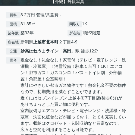
【外観】外観写真
3.2万円 管理/共益費 -
賃料
31.35㎡
1K
面積
間取り
築33年
1階/2階建
築年数
所在階
新潟県
上越市
北本町
２丁目4-9
所在地
妙高はねうまライン
「
高田
」駅 徒歩12分
交通
敷金なし！礼金なし！家電付（テレビ・電子レンジ・洗
備考
濯機・冷蔵庫）！消雪設備！駐車１台可！1K！エアコ
ン！都市ガス！ガスコンロ！バス・トイレ別！外部物
置！角部屋！全室照明！
家計にやさしい都市ガス物件です！敷金礼金不要の物件
なので、初期費用を減らすことができます。
近くにはセブンイレブン 上越本町7丁目店(徒歩6分)が
ありちょっとした買い物に便利です。
室内設備はエアコン・テレビ・電子レンジ・洗濯機・冷
蔵庫・洗面化粧台などが揃っており、とても充実してい
ます。収納はクロゼット・玄関収納など豊富なので、
広々と空間を利用することも可能です。