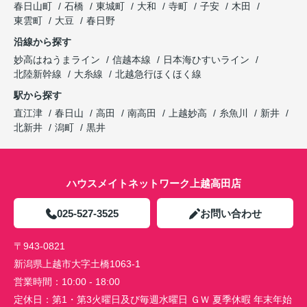
春日山町
石橋
東城町
大和
寺町
子安
木田
東雲町
大豆
春日野
沿線から探す
妙高はねうまライン
信越本線
日本海ひすいライン
北陸新幹線
大糸線
北越急行ほくほく線
駅から探す
直江津
春日山
高田
南高田
上越妙高
糸魚川
新井
北新井
潟町
黒井
ハウスメイトネットワーク上越高田店
025-527-3525
お問い合わせ
〒943-0821
新潟県上越市大字土橋1063-1
営業時間：
10:00 - 18:00
定休日：
第1・第3火曜日及び毎週水曜日 ＧＷ 夏季休暇 年末年始