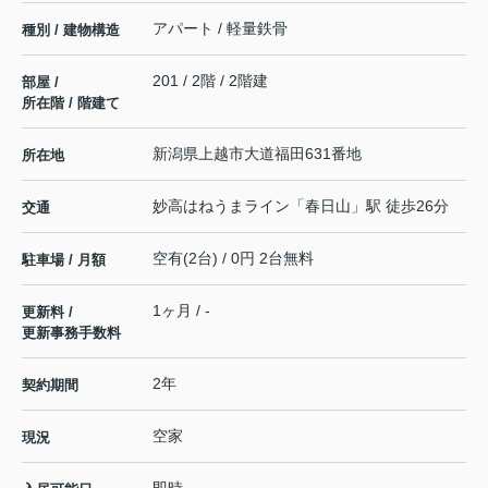
アパート / 軽量鉄骨
種別 / 建物構造
201 / 2階 / 2階建
部屋 /
所在階 / 階建て
新潟県
上越市
大道福田
631番地
所在地
妙高はねうまライン
「
春日山
」駅 徒歩26分
交通
空有(2台) / 0円 2台無料
駐車場 / 月額
1ヶ月 / -
更新料 /
更新事務手数料
2年
契約期間
空家
現況