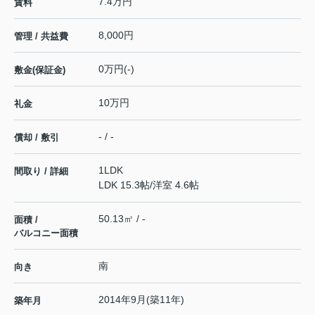
7.4万円
賃料
8,000円
管理 / 共益費
0万円(-)
敷金(保証金)
10万円
礼金
- / -
償却 / 敷引
1LDK
間取り / 詳細
LDK 15.3帖
/
洋室 4.6帖
50.13㎡ / -
面積 /
バルコニー面積
南
向き
2014年9月(築11年)
築年月