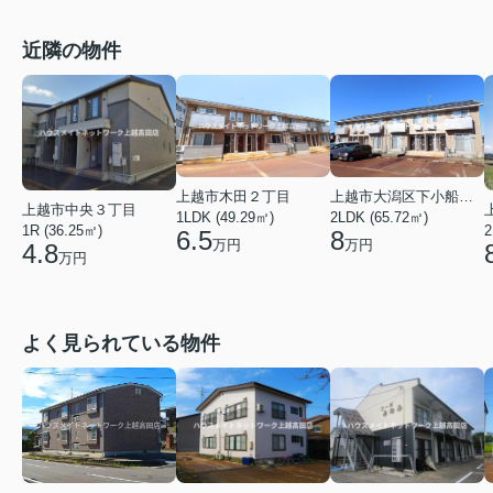
近隣の物件
上越市木田２丁目
上越市大潟区下小船津浜
上越市中央３丁目
1LDK (49.29㎡)
2LDK (65.72㎡)
1R (36.25㎡)
2
6.5
8
万円
万円
4.8
万円
よく見られている物件