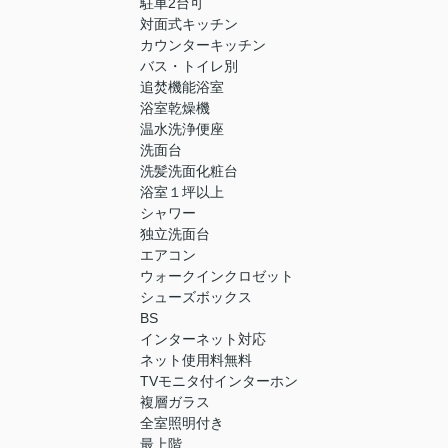
駐車2台可
対面式キッチン
カウンターキッチン
バス・トイレ別
追焚機能浴室
浴室乾燥機
温水洗浄便座
洗面台
洗髪洗面化粧台
浴室１坪以上
シャワー
独立洗面台
エアコン
ウォークインクロゼット
シューズボックス
BS
インターネット対応
ネット使用料無料
TVモニタ付インターホン
複層ガラス
全室照明付き
最上階