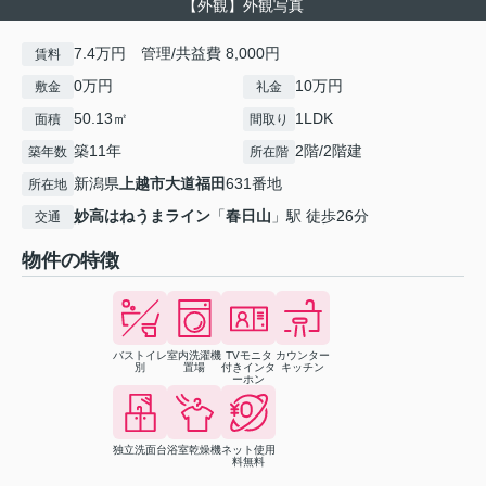
【外観】外観写真
7.4万円 管理/共益費 8,000円
賃料
0万円
10万円
敷金
礼金
50.13㎡
1LDK
面積
間取り
築11年
2階/2階建
築年数
所在階
新潟県
上越市
大道福田
631番地
所在地
妙高はねうまライン
「
春日山
」駅 徒歩26分
交通
物件の特徴
バストイレ
室内洗濯機
TVモニタ
カウンター
別
置場
付きインタ
キッチン
ーホン
独立洗面台
浴室乾燥機
ネット使用
料無料