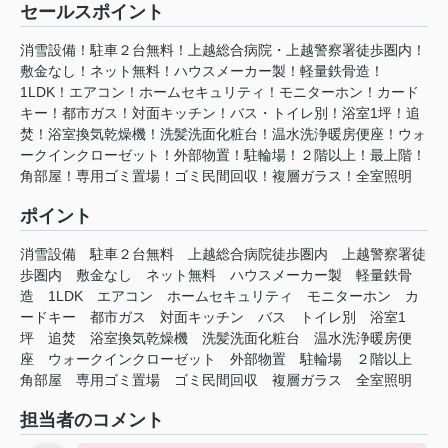
セールスポイント
消雪設備！駐車２台無料！上越総合病院・上越警察署徒歩圏内！
敷金なし！ネット無料！ハウスメーカー製！軽量鉄骨造！
1LDK！エアコン！ホームセキュリティ！モニターホン！カード
キー！都市ガス！対面キッチン！バス・トイレ別！浴室1坪！追
焚！浴室換気乾燥機！洗髪洗面化粧台！温⽔洗浄暖房便座！ウォ
ークインクローゼット！外部物置！駐輪場！２階以上！最上階！
角部屋！専用ゴミ置場！ゴミ民間回収！複層ガラス！全室照明
ポイント
消雪設備
駐車２台無料
上越総合病院徒歩圏内
上越警察署徒
歩圏内
敷金なし
ネット無料
ハウスメーカー製
軽量鉄骨
造
1LDK
エアコン
ホームセキュリティ
モニターホン
カ
ードキー
都市ガス
対面キッチン
バス
トイレ別
浴室1
坪
追焚
浴室換気乾燥機
洗髪洗面化粧台
温⽔洗浄暖房便
座
ウォークインクローゼット
外部物置
駐輪場
２階以上
角部屋
専用ゴミ置場
ゴミ民間回収
複層ガラス
全室照明
担当者のコメント