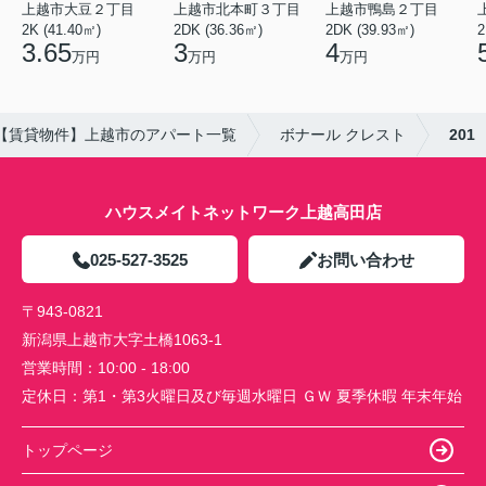
上越市大豆２丁目
上越市北本町３丁目
上越市鴨島２丁目
2K (41.40㎡)
2DK (36.36㎡)
2DK (39.93㎡)
2
3.65
3
4
万円
万円
万円
【賃貸物件】上越市のアパート一覧
ボナール クレスト
201
ハウスメイトネットワーク上越高田店
025-527-3525
お問い合わせ
〒943-0821
新潟県上越市大字土橋1063-1
営業時間：
10:00 - 18:00
定休日：
第1・第3火曜日及び毎週水曜日 ＧＷ 夏季休暇 年末年始
トップページ