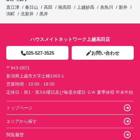
直江津
春日山
高田
南高田
上越妙高
糸魚川
新井
潟町
北新井
黒井
ハウスメイトネットワーク上越高田店
025-527-3525
お問い合わせ
〒943-0821
新潟県上越市大字土橋1063-1
営業時間：
10:00 - 18:00
定休日：
第1・第3火曜日及び毎週水曜日 ＧＷ 夏季休暇 年末年始
トップページ
エリアから探す
閲覧履歴