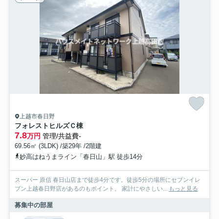
上越市春日野
フォレストヒルズＣ棟
7.8
万円
管理/共益費-
69.56㎡ (3LDK) /築29年 /2階建
妙高はねうまライン「春日山」駅 徒歩14分
スーパー 原信 春日山店まで徒歩4分です。徒歩5分の場所にセブンイレ
ブン上越春日野店があるのもポイント。 家計にやさしい...
もっと見る
募集中の部屋