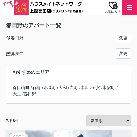
0
お気に入り
春日野のアパート一覧
春日野
変更
募集中
変更
おすすめのエリア
春日山町
/
石橋
/
東城町
/
大和
/
寺町
/
木田
/
子安
/
東雲町
/
大豆
/
春日野
7
棟
8
件
アパート