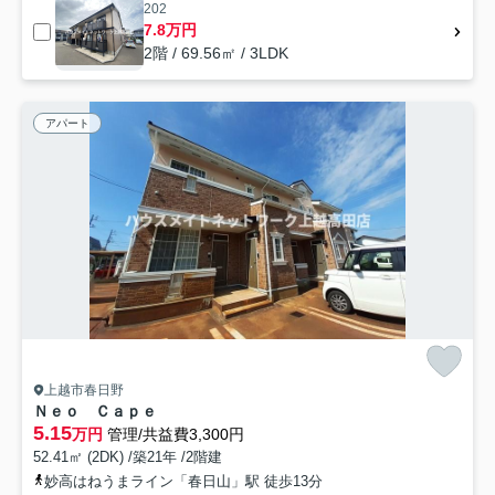
202
7.8万円
2階 / 69.56㎡ / 3LDK
アパート
上越市春日野
Ｎｅｏ Ｃａｐｅ
5.15
万円
管理/共益費3,300円
52.41㎡ (2DK) /築21年 /2階建
妙高はねうまライン「春日山」駅 徒歩13分