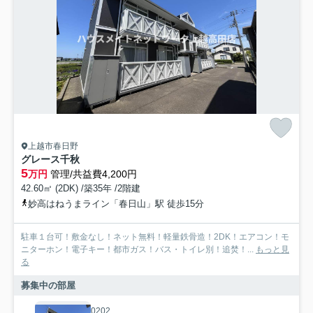
上越市春日野
グレース千秋
5
万円
管理/共益費4,200円
42.60㎡ (2DK) /築35年 /2階建
妙高はねうまライン「春日山」駅 徒歩15分
駐車１台可！敷金なし！ネット無料！軽量鉄骨造！2DK！エアコン！モ
ニターホン！電子キー！都市ガス！バス・トイレ別！追焚！...
もっと見
る
募集中の部屋
0202