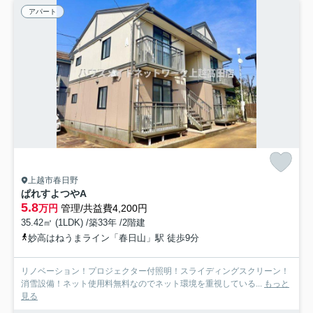
アパート
上越市春日野
ぱれすよつやA
5.8
万円
管理/共益費4,200円
35.42㎡ (1LDK) /築33年 /2階建
妙高はねうまライン「春日山」駅 徒歩9分
リノベーション！プロジェクター付照明！スライディングスクリーン！
消雪設備！ネット使用料無料なのでネット環境を重視している...
もっと
見る