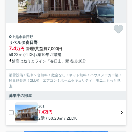
上越市春日野
リベルタ春日野
7.4
万円
管理/共益費7,000円
58.23㎡ (2LDK) /築10年 /2階建
妙高はねうまライン「春日山」駅 徒歩10分
消雪設備！駐車２台無料！敷金なし！ネット無料！ハウスメーカー製！
軽量鉄骨造！2LDK！エアコン！ホームセキュリティ！モニ...
もっと見
る
募集中の部屋
201
7.4万円
2階 / 58.23㎡ / 2LDK