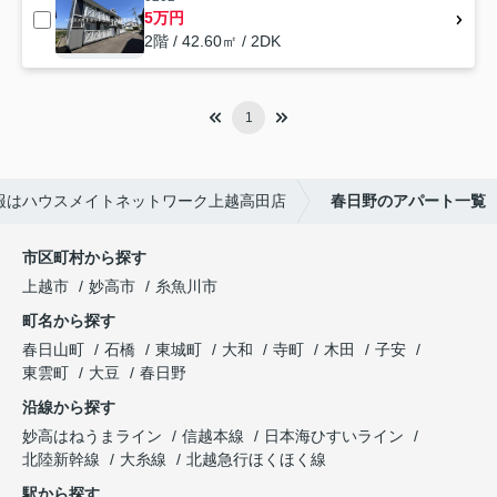
5万円
2階 / 42.60㎡ / 2DK
1
報はハウスメイトネットワーク上越高田店
春日野のアパート一覧
市区町村から探す
上越市
妙高市
糸魚川市
町名から探す
春日山町
石橋
東城町
大和
寺町
木田
子安
東雲町
大豆
春日野
沿線から探す
妙高はねうまライン
信越本線
日本海ひすいライン
北陸新幹線
大糸線
北越急行ほくほく線
駅から探す