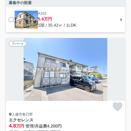
募集中の部屋
A102
5.8万円
1階 / 35.42㎡ / 1LDK
アパート
上越市春日野
エクセレンス
4.8
万円
管理/共益費4,200円