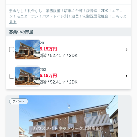
敷金なし！礼金なし！消雪設備！駐車２台可！鉄骨造！2DK！エアコ
ン！モニターホン！バス・トイレ別！追焚！洗髪洗面化粧台！...
もっと
見る
募集中の部屋
201
5.15万円
2階 / 52.41㎡ / 2DK
203
5.15万円
2階 / 52.41㎡ / 2DK
アパート