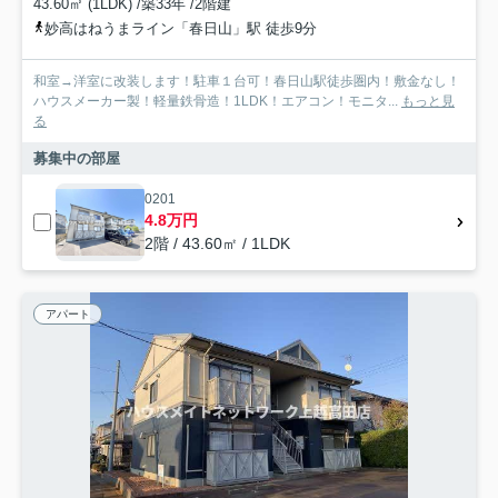
43.60㎡ (1LDK) /築33年 /2階建
妙高はねうまライン「春日山」駅 徒歩9分
和室→洋室に改装します！駐車１台可！春日山駅徒歩圏内！敷金なし！
ハウスメーカー製！軽量鉄骨造！1LDK！エアコン！モニタ...
もっと見
る
募集中の部屋
0201
4.8万円
2階 / 43.60㎡ / 1LDK
アパート