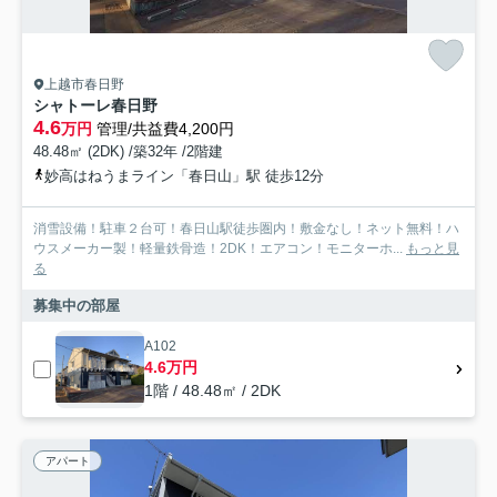
上越市春日野
シャトーレ春日野
4.6
万円
管理/共益費4,200円
48.48㎡ (2DK) /築32年 /2階建
妙高はねうまライン「春日山」駅 徒歩12分
消雪設備！駐車２台可！春日山駅徒歩圏内！敷金なし！ネット無料！ハ
ウスメーカー製！軽量鉄骨造！2DK！エアコン！モニターホ...
もっと見
る
募集中の部屋
A102
4.6万円
1階 / 48.48㎡ / 2DK
アパート