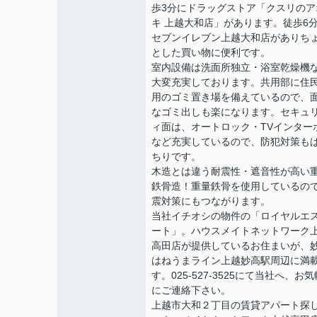
歩3分にドラッグストア「クスリのア
キ 上越大和店」があります。徒歩6
セブンイレブン上越大和店がありち
とした買い物に便利です。
室内設備は洗面所独立・浴室乾燥機
大変充実しております。共用部に住
用のゴミ置き場を備えているので、
なゴミ出しも楽になります。セキュ
ィ面は、オートロック・TVインター
など充実しているので、防犯対策も
ちりです。
木造とは違う耐震性・遮音性が高い
鉄骨造！重量鉄骨を使用しているの
震対策にもつながります。
当社イチオシの物件の「ロイヤルエ
ート」。ハウスメイトネットワーク
高田店が提供しているお住まいが、
はねうまライン上越妙高駅周辺に満
す。025-527-3525にて当社へ、お気
にご連絡下さい。
上越市大和２丁目の賃貸アパート探