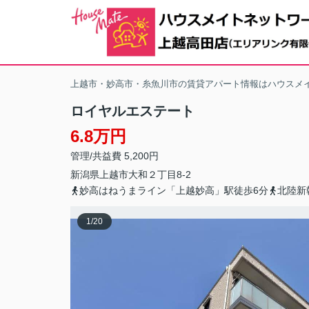
上越市・妙高市・糸魚川市の賃貸アパート情報はハウスメ
ロイヤルエステート
6.8万円
管理/共益費 5,200円
新潟県
上越市
大和
２丁目8-2
妙高はねうまライン「上越妙高」駅徒歩6分
北陸新
1
/
20