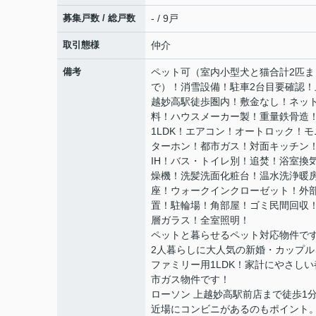
募集戸数 / 総戸数
- / 9戸
取引態様
仲介
備考
ペット可（室内小型犬と猫合計2匹ま
で）！消雪設備！駐車2台目要確認！
越妙高駅徒歩圏内！敷金なし！ネッ
料！ハウスメーカー製！重量鉄骨造
1LDK！エアコン！オートロック！モ
ターホン！都市ガス！対面キッチン
IH！バス・トイレ別！追焚！浴室換
燥機！洗髪洗面化粧台！温⽔洗浄暖
座！ウォークインクローゼット！外
置！駐輪場！角部屋！ゴミ民間回収
層ガラス！全室照明！
ペットと暮らせるペット対応物件で
2人暮らしに大人気の新婚・カップル
ファミリー用1LDK！家計にやさしい
市ガス物件です！
ローソン 上越妙高駅前店まで徒歩1
近場にコンビニがあるのもポイント