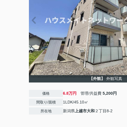
【外観】
外観写真
6.8万円
管理/共益費
5,200円
価格
1LDK/45.10㎡
間取り/面積
新潟県
上越市
大和
２丁目8-2
所在地