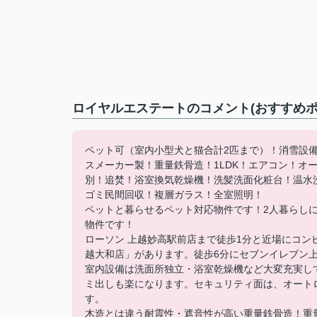
ロイヤルエステートのコメント(おすすめポ
ペット可（室内小型犬と猫合計2匹まで）！消雪設
スメーカー製！重量鉄骨造！1LDK！エアコン！オ
別！追焚！浴室換気乾燥機！洗髪洗面化粧台！温⽔
ゴミ民間回収！複層ガラス！全室照明！
ペットと暮らせるペット対応物件です！2人暮らしに
物件です！
ローソン 上越妙高駅前店まで徒歩1分と近場にコン
越大和店」があります。徒歩6分にセブンイレブン
室内設備は洗面所独立・浴室乾燥機など大変充実し
ミ出しも楽になります。セキュリティ面は、オート
す。
木造とは違う耐震性・遮音性が高い重量鉄骨造！重