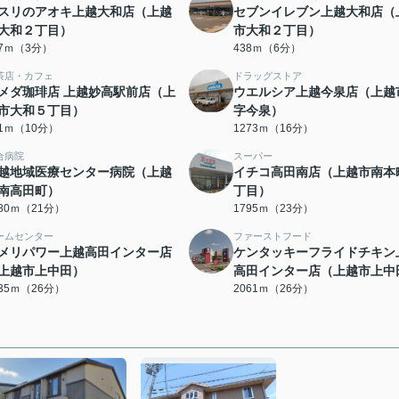
スリのアオキ上越大和店（上越
セブンイレブン上越大和店（
大和２丁目）
市大和２丁目）
77ｍ（3分）
438ｍ（6分）
茶店・カフェ
ドラッグストア
メダ珈琲店 上越妙高駅前店（上
ウエルシア上越今泉店（上越
市大和５丁目）
字今泉）
31ｍ（10分）
1273ｍ（16分）
合病院
スーパー
越地域医療センター病院（上越
イチコ高田南店（上越市南本
南高田町）
丁目）
680ｍ（21分）
1795ｍ（23分）
ームセンター
ファーストフード
メリパワー上越高田インター店
ケンタッキーフライドチキン
上越市上中田）
高田インター店（上越市上中
035ｍ（26分）
2061ｍ（26分）