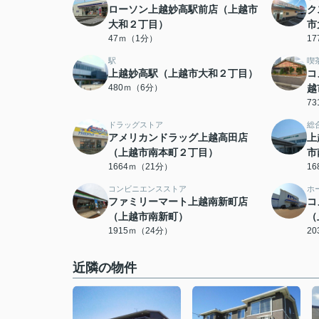
ローソン上越妙高駅前店（上越市
ク
大和２丁目）
市
47ｍ（1分）
1
駅
喫
上越妙高駅（上越市大和２丁目）
コ
480ｍ（6分）
越
7
ドラッグストア
総
アメリカンドラッグ上越高田店
上
（上越市南本町２丁目）
市
1664ｍ（21分）
1
コンビニエンスストア
ホ
ファミリーマート上越南新町店
コ
（上越市南新町）
（
1915ｍ（24分）
2
近隣の物件