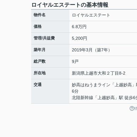
ロイヤルエステートの基本情報
物件名
ロイヤルエステート
価格
6.8万円
管理/共益費
5,200円
築年月
2019年3月（築7年）
総戸数
9戸
所在地
新潟県
上越市
大和
２丁目8-2
交通
妙高はねうまライン
「
上越妙高
」
6分
北陸新幹線
「
上越妙高
」駅 徒歩6