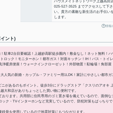
ハウスメイトネットワーク上越高田
025-527-3525 までアクセスして下さ
い。貴方の素敵な新生活のお手伝い
します。
情報
イント)
備！駐車2台目要確認！上越妙高駅徒歩圏内！敷金なし！ネット無料！ハ
ートロック！モニターホン！都市ガス！対面キッチン！IH！バス・トイ
洗浄暖房便座！ウォークインクローゼット！外部物置！駐輪場！角部屋
大人気の新婚・カップル・ファミリー用1LDK！家計にやさしい都市ガ
ビニがあるのもポイント。徒歩3分にドラッグストア「クスリのアオキ 
上越大和店がありちょっとした買い物に便利です。
ております。共用部に住民専用のゴミ置き場を備えているので、面倒な
ロック・TVインターホンなど充実しているので、防犯対策もばっちりで
量鉄骨を使用しているので地震対策にもつながります。