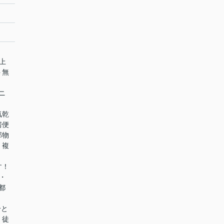
上
ト無
！
ニ
！
気乾
房便
部物
！複
す！
・
都
分と
。徒