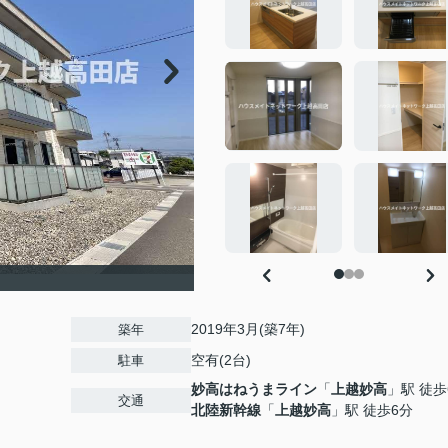
2019年3月(築7年)
築年
空有(2台)
駐車
妙高はねうまライン
「
上越妙高
」駅 徒歩
交通
北陸新幹線
「
上越妙高
」駅 徒歩6分