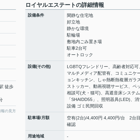
ロイヤルエステートの詳細情報
設備条件
閑静な住宅地
好立地
静かな環境
駐輪場
敷地内ごみ置き場
駐車2台可
オートロック
設備(その他)
LGBTQフレンドリー、高齢者対応可
マルチメディア配管有、コミュニケ
ョンキッチン、しゃ熱断熱複層ガラ
ストッカー、動画視聴サービス、ペ
駅 徒歩
相談可(犬・猫可)、高遮音床システム
「SHAIDD55」、照明器具(LED)、
分
設備 ゴミ民間回収
情報の見方
駐車場/月額
空有(2台)/4,400円 4,400円/台 2台
確認
用途地域
-