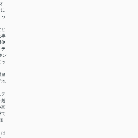
オ
分に
ょっ
など
民専
面倒
リテ
ホン
ばっ
重量
で地
ステ
上越
妙高
載で
軽
しは