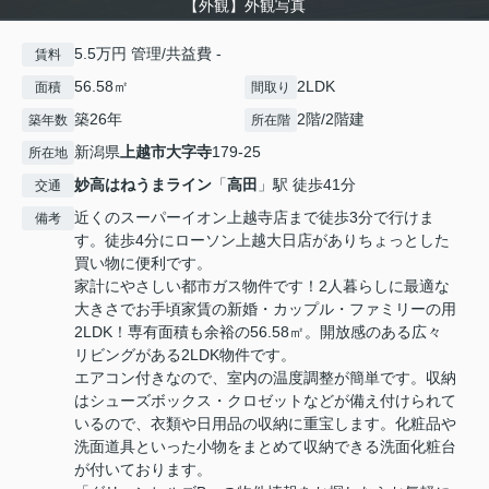
【外観】外観写真
5.5万円 管理/共益費 -
賃料
56.58㎡
2LDK
面積
間取り
築26年
2階/2階建
築年数
所在階
新潟県
上越市
大字寺
179-25
所在地
妙高はねうまライン
「
高田
」駅 徒歩41分
交通
近くのスーパーイオン上越寺店まで徒歩3分で行けま
備考
す。徒歩4分にローソン上越大日店がありちょっとした
買い物に便利です。
家計にやさしい都市ガス物件です！2人暮らしに最適な
大きさでお手頃家賃の新婚・カップル・ファミリーの用
2LDK！専有面積も余裕の56.58㎡。開放感のある広々
リビングがある2LDK物件です。
エアコン付きなので、室内の温度調整が簡単です。収納
はシューズボックス・クロゼットなどが備え付けられて
いるので、衣類や日用品の収納に重宝します。化粧品や
洗面道具といった小物をまとめて収納できる洗面化粧台
が付いております。