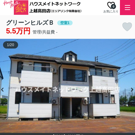
0
お気に入り
グリーンヒルズＢ
空室1
5.5万円
管理/共益費 -
1
/
20