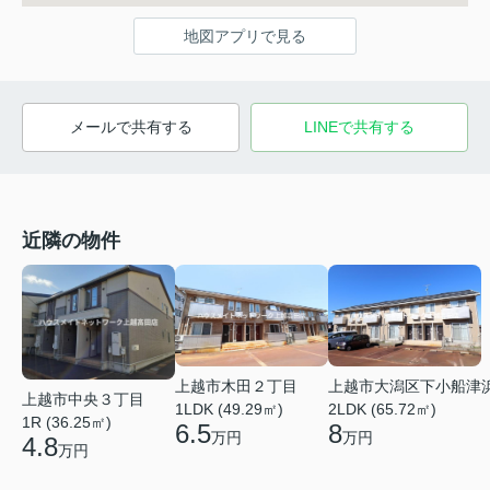
地図アプリで見る
メールで共有する
LINEで共有する
近隣の物件
上越市木田２丁目
上越市大潟区下小船津
上越市中央３丁目
1LDK (49.29㎡)
2LDK (65.72㎡)
1R (36.25㎡)
6.5
8
万円
万円
4.8
万円