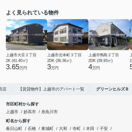
よく見られている物件
上越市大豆２丁目
上越市北本町３丁目
上越市鴨島２丁目
2K (41.40㎡)
2DK (36.36㎡)
2DK (39.93㎡)
2
3.65
3
4
万円
万円
万円
田店
【賃貸物件】上越市のアパート一覧
グリーンヒルズＢ
市区町村から探す
上越市
妙高市
糸魚川市
町名から探す
春日山町
石橋
東城町
大和
寺町
木田
子安