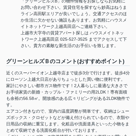
「グリーンヒルズB」の物件情報をお探しならお気軽に
お問い合わせ下さい。賃貸住宅を探すなら妙高はねうま
ライン高田駅エリアが良いでしょう。交通アクセスのほ
か生活に欠かせない施設もあります。お気軽にハウスメ
イトネットワーク上越高田店へご連絡下さい。
上越市大字寺の賃貸アパート探しは ハウスメイトネッ
トワーク上越高田店 025-527-3525 までアクセスして下
さい。貴方の素敵な新生活のお手伝いを致します。
グリーンヒルズＢのコメント(おすすめポイント)
近くのスーパーイオン上越寺店まで徒歩3分で行けます。徒歩4分
にローソン上越大日店がありちょっとした買い物に便利です。
家計にやさしい都市ガス物件です！2人暮らしに最適な大きさで
お手頃家賃の新婚・カップル・ファミリーの用2LDK！専有面積
も余裕の56.58㎡。開放感のある広々リビングがある2LDK物件で
す。
エアコン付きなので、室内の温度調整が簡単です。収納はシュー
ズボックス・クロゼットなどが備え付けられているので、衣類や
日用品の収納に重宝します。化粧品や洗面道具といった小物をま
とめて収納できる洗面化粧台が付いております。