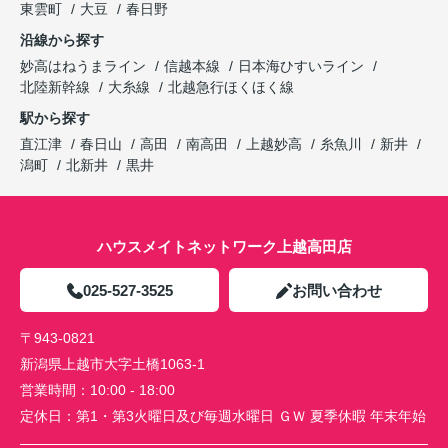
東雲町
大豆
春日野
沿線から探す
妙高はねうまライン
信越本線
日本海ひすいライン
北陸新幹線
大糸線
北越急行ほくほく線
駅から探す
直江津
春日山
高田
南高田
上越妙高
糸魚川
新井
潟町
北新井
黒井
ハウスメイトネットワーク上越高田店
025-527-3525
お問い合わせ
〒943-0821
新潟県上越市大字土橋1063-1
営業時間：
10:00 - 18:00
定休日：
第1・第3火曜日及び毎週水曜日 ＧＷ 夏季休暇 年末年始