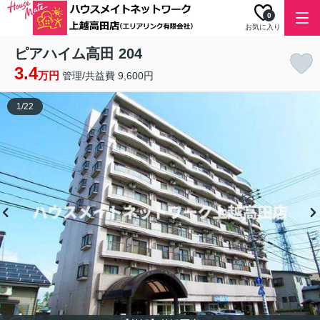
0
お気に入り
ピアハイム高田 204
3.4
万円
管理/共益費 9,600円
1
/
22