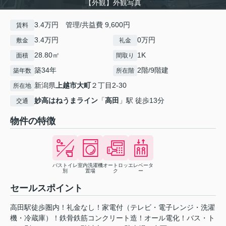
【外観】外観写真
3.4万円 管理/共益費 9,600円
賃料
3.4万円
0万円
敷金
礼金
28.80㎡
1K
面積
間取り
築34年
2階/9階建
築年数
所在階
新潟県
上越市
大町
２丁目2-30
所在地
妙高はねうまライン
「
高田
」駅 徒歩13分
交通
物件の特徴
バストイレ
室内洗濯機
オートロッ
エレベータ
別
置場
ク
ー
セールスポイント
高田駅徒歩圏内！礼金なし！家電付（テレビ・電子レンジ・洗濯
機・冷蔵庫）！鉄骨鉄筋コンクリート造！オール電化！バス・ト