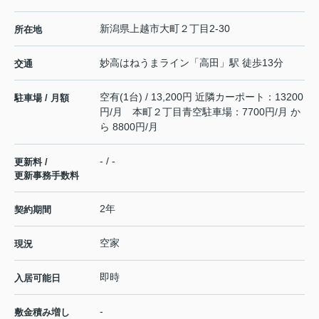
新潟県
上越市
大町
２丁目2-30
所在地
妙高はねうまライン
「
高田
」駅 徒歩13分
交通
空有(1台) / 13,200円 近隣カーポート：13200
駐車場 / 月額
円/月 本町２丁目青空駐車場：7700円/月 か
ら 8800円/月
- / -
更新料 /
更新事務手数料
2年
契約期間
空家
現況
即時
入居可能日
-
敷金積み増し