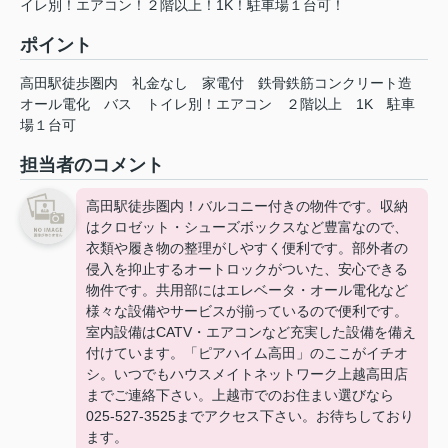
イレ別！エアコン！２階以上！1K！駐車場１台可！
ポイント
高田駅徒歩圏内
礼金なし
家電付
鉄骨鉄筋コンクリート造
オール電化
バス
トイレ別！エアコン
２階以上
1K
駐車
場１台可
担当者のコメント
高田駅徒歩圏内！バルコニー付きの物件です。収納
はクロゼット・シューズボックスなど豊富なので、
衣類や履き物の整理がしやすく便利です。部外者の
侵入を抑止するオートロックがついた、安心できる
物件です。共用部にはエレベータ・オール電化など
様々な設備やサービスが揃っているので便利です。
室内設備はCATV・エアコンなど充実した設備を備え
付けています。「ピアハイム高田」のここがイチオ
シ。いつでもハウスメイトネットワーク上越高田店
までご連絡下さい。上越市でのお住まい選びなら
025-527-3525までアクセス下さい。お待ちしており
ます。