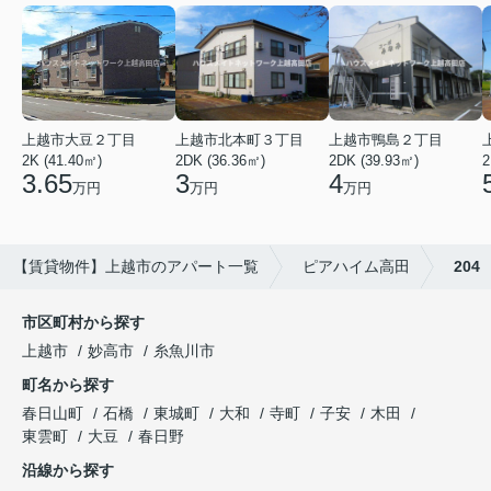
上越市大豆２丁目
上越市北本町３丁目
上越市鴨島２丁目
2K (41.40㎡)
2DK (36.36㎡)
2DK (39.93㎡)
2
3.65
3
4
万円
万円
万円
【賃貸物件】上越市のアパート一覧
ピアハイム高田
204
市区町村から探す
上越市
妙高市
糸魚川市
町名から探す
春日山町
石橋
東城町
大和
寺町
子安
木田
東雲町
大豆
春日野
沿線から探す