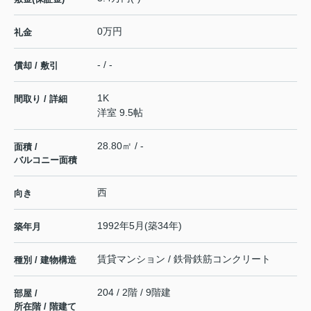
0万円
礼金
- / -
償却 / 敷引
1K
間取り / 詳細
洋室 9.5帖
28.80㎡ / -
面積 /
バルコニー面積
西
向き
1992年5月(築34年)
築年月
賃貸マンション / 鉄骨鉄筋コンクリート
種別 / 建物構造
204 / 2階 / 9階建
部屋 /
所在階 / 階建て