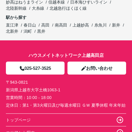
妙高はねうまライン
信越本線
日本海ひすいライン
北陸新幹線
大糸線
北越急行ほくほく線
駅から探す
直江津
春日山
高田
南高田
上越妙高
糸魚川
新井
北新井
潟町
黒井
ハウスメイトネットワーク上越高田店
025-527-3525
お問い合わせ
〒943-0821
新潟県上越市大字土橋1063-1
営業時間：
10:00 - 18:00
定休日：
第1・第3火曜日及び毎週水曜日 ＧＷ 夏季休暇 年末年始
トップページ