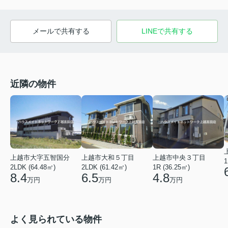
メールで共有する
LINEで共有する
近隣の物件
上越市大字五智国分
上越市大和５丁目
上越市中央３丁目
1
2LDK (64.48㎡)
2LDK (61.42㎡)
1R (36.25㎡)
8.4
6.5
4.8
万円
万円
万円
よく見られている物件