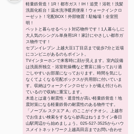
軽量鉄骨造！1R！都市ガス！IH！追焚！浴乾！洗髪
洗面化粧台！温⽔洗浄暖房便座！ウォークインクロ
ーゼット！宅配BOX！外部物置！駐輪場！全室照
明！
ペットと暮らせるペット対応物件です！1人暮らしに
大人気のシングル単身用1R！家計にやさしい都市ガ
ス物件です！
セブンイレブン 上越大豆1丁目店まで徒歩7分と近場
にコンビニがあるのもポイント。
TVインターホンで来客時に顔が見えます。室内設備
は洗面所独立・浴室乾燥機など豊富に揃っており過
ごしやすいお部屋になっております。時間を気にし
なくてよくなる宅配ボックスが共用部に付いていま
す。収納はウォークインクロゼットが備え付けられ
ているので収納に重宝します。
木造とは違う耐震性・遮音性が高い軽量鉄骨造！地
震対策になる軽量鉄骨の耐震性のある物件です。
「ノーブル スクエア A」のここがイチオシ。上越市
でお住まい検索をするなら妙高はねうまライン春日
山駅周辺から始めましょう。025-527-3525からハウ
スメイトネットワーク上越高田店までお問い合わせ