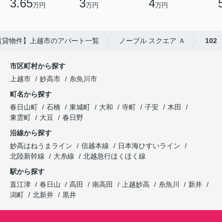
3.65
3
4
万円
万円
万円
賃貸物件】上越市のアパート一覧
ノーブル スクエア Ａ
102
市区町村から探す
上越市
妙高市
糸魚川市
町名から探す
春日山町
石橋
東城町
大和
寺町
子安
木田
東雲町
大豆
春日野
沿線から探す
妙高はねうまライン
信越本線
日本海ひすいライン
北陸新幹線
大糸線
北越急行ほくほく線
駅から探す
直江津
春日山
高田
南高田
上越妙高
糸魚川
新井
潟町
北新井
黒井