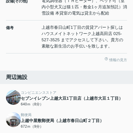
電気調理器（ＩＨヒーター）、ぺット可（室
設備(その他)
内小型犬又は猫１匹・敷金1ヶ月追加預託）消
雪設備 本貸室の電気は貸主から配給
上越市春日山町1丁目の賃貸アパート探しは
備考
ハウスメイトネットワーク上越高田店 025-
527-3525 までアクセスして下さい。貴方の
素敵な新生活のお手伝いを致します。
情報の見方
周辺施設
コンビニエンスストア
セブンイレブン上越大豆1丁目店（上越市大豆１丁目）
640ｍ（8分）
郵便局
上越中屋敷郵便局（上越市春日山町２丁目）
672ｍ（9分）