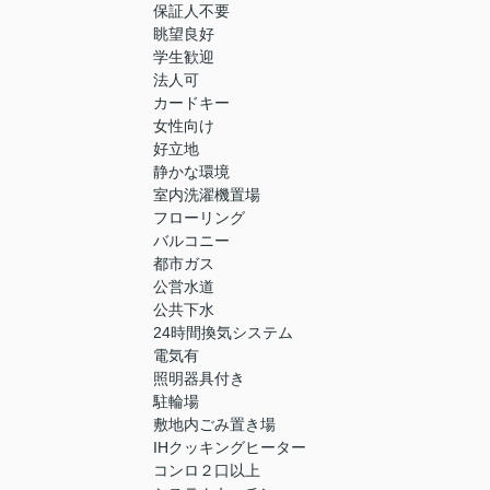
保証人不要
眺望良好
学生歓迎
法人可
カードキー
女性向け
好立地
静かな環境
室内洗濯機置場
フローリング
バルコニー
都市ガス
公営水道
公共下水
24時間換気システム
電気有
照明器具付き
駐輪場
敷地内ごみ置き場
IHクッキングヒーター
コンロ２口以上