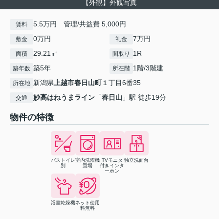
【外観】外観写真
5.5万円 管理/共益費 5,000円
賃料
0万円
7万円
敷金
礼金
29.21㎡
1R
面積
間取り
築5年
1階/3階建
築年数
所在階
新潟県
上越市
春日山町
１丁目6番35
所在地
妙高はねうまライン
「
春日山
」駅 徒歩19分
交通
物件の特徴
バストイレ
室内洗濯機
TVモニタ
独立洗面台
別
置場
付きインタ
ーホン
浴室乾燥機
ネット使用
料無料