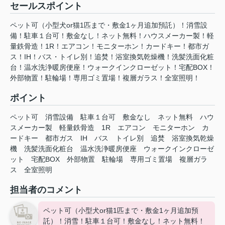
セールスポイント
ペット可（小型犬or猫1匹まで・敷金1ヶ月追加預託）！消雪設
備！駐車１台可！敷金なし！ネット無料！ハウスメーカー製！軽
量鉄骨造！1R！エアコン！モニターホン！カードキー！都市ガ
ス！IH！バス・トイレ別！追焚！浴室換気乾燥機！洗髪洗面化粧
台！温⽔洗浄暖房便座！ウォークインクローゼット！宅配BOX！
外部物置！駐輪場！専用ゴミ置場！複層ガラス！全室照明！
ポイント
ペット可
消雪設備
駐車１台可
敷金なし
ネット無料
ハウ
スメーカー製
軽量鉄骨造
1R
エアコン
モニターホン
カ
ードキー
都市ガス
IH
バス
トイレ別
追焚
浴室換気乾燥
機
洗髪洗面化粧台
温⽔洗浄暖房便座
ウォークインクローゼ
ット
宅配BOX
外部物置
駐輪場
専用ゴミ置場
複層ガラ
ス
全室照明
担当者のコメント
ペット可（小型犬or猫1匹まで・敷金1ヶ月追加預
託）！消雪！駐車１台可！敷金なし！ネット無料！