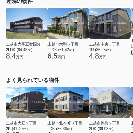
近隣の物件
上越市大字五智国分
上越市大和５丁目
上越市中央３丁目
1
2LDK (64.48㎡)
2LDK (61.42㎡)
1R (36.25㎡)
8.4
6.5
4.8
万円
万円
万円
よく見られている物件
上越市大豆２丁目
上越市北本町３丁目
上越市鴨島２丁目
2K (41.40㎡)
2DK (36.36㎡)
2DK (39.93㎡)
2