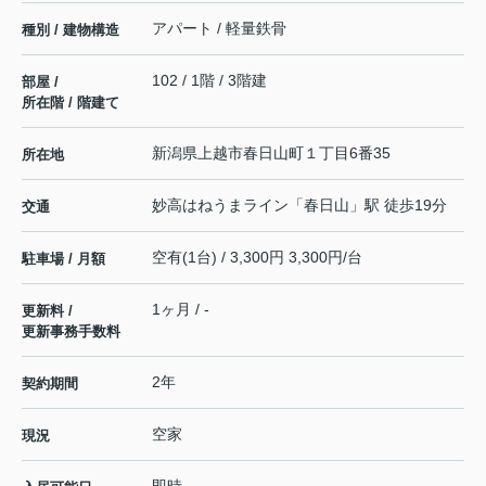
アパート / 軽量鉄骨
種別 / 建物構造
102 / 1階 / 3階建
部屋 /
所在階 / 階建て
新潟県
上越市
春日山町
１丁目6番35
所在地
妙高はねうまライン
「
春日山
」駅 徒歩19分
交通
空有(1台) / 3,300円 3,300円/台
駐車場 / 月額
1ヶ月 / -
更新料 /
更新事務手数料
2年
契約期間
空家
現況