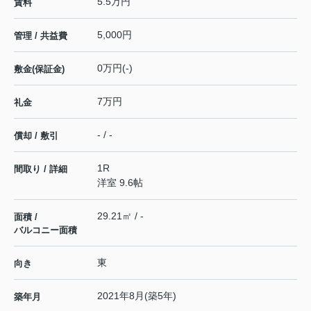
5.5万円
賃料
5,000円
管理 / 共益費
0万円(-)
敷金(保証金)
7万円
礼金
- / -
償却 / 敷引
1R
間取り / 詳細
洋室 9.6帖
29.21㎡ / -
面積 /
バルコニー面積
東
向き
2021年8月(築5年)
築年月