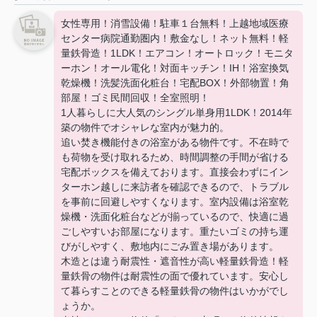
女性専用！消雪設備！駐車１台無料！上越地域医療
センター病院通勤圏内！敷金なし！ネット無料！軽
量鉄骨造！1LDK！エアコン！オートロック！モニタ
ーホン！オール電化！対面キッチン！IH！浴室換気
乾燥機！洗髪洗面化粧台！宅配BOX！外部物置！角
部屋！ゴミ民間回収！全室照明！
1人暮らしに大人気のシングル単身用1LDK！2014年
築の物件でオシャレな室内が魅力的。
追い焚き機能付きの浴室がある物件です。不在時で
も荷物を受け取れるため、時間調整の手間が省ける
宅配ボックスを備えております。直接会わずにイン
ターホン越しに来訪者を確認できるので、トラブル
を事前に回避しやすくなります。室内設備は浴室乾
燥機・洗面化粧台などが揃っているので、快適に過
ごしやすいお部屋になります。重たいゴミの持ち運
びがしやすく、敷地内にごみ置き場があります。
木造とは違う耐震性・遮音性が高い軽量鉄骨造！軽
量鉄骨の物件は耐震性の面で優れています。安心し
て暮らすことのできる軽量鉄骨の物件はいかがでし
ょうか。