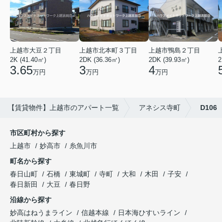
上越市大豆２丁目
上越市北本町３丁目
上越市鴨島２丁目
2K (41.40㎡)
2DK (36.36㎡)
2DK (39.93㎡)
2
3.65
3
4
万円
万円
万円
【賃貸物件】上越市のアパート一覧
アネシス寺町
D106
市区町村から探す
上越市
妙高市
糸魚川市
町名から探す
春日山町
石橋
東城町
寺町
大和
木田
子安
春日新田
大豆
春日野
沿線から探す
妙高はねうまライン
信越本線
日本海ひすいライン