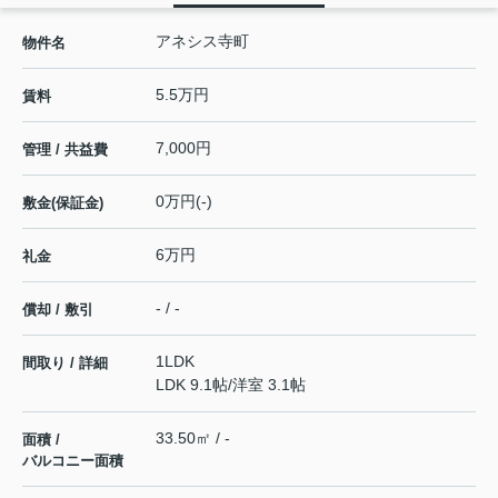
アネシス寺町
物件名
5.5万円
賃料
7,000円
管理 / 共益費
0万円(-)
敷金(保証金)
6万円
礼金
- / -
償却 / 敷引
1LDK
間取り / 詳細
LDK 9.1帖
/
洋室 3.1帖
33.50㎡ / -
面積 /
バルコニー面積