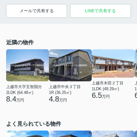
メールで共有する
LINEで共有する
近隣の物件
上越市木田２丁目
上越市大字五智国分
上越市中央３丁目
1LDK (49.29㎡)
1
2LDK (64.48㎡)
1R (36.25㎡)
6.5
万円
8.4
4.8
万円
万円
よく見られている物件