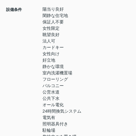
陽当り良好
設備条件
閑静な住宅地
保証人不要
女性限定
眺望良好
法人可
カードキー
女性向け
好立地
静かな環境
室内洗濯機置場
フローリング
バルコニー
公営水道
公共下水
オール電化
24時間換気システム
電気有
照明器具付き
駐輪場