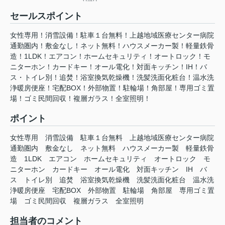
セールスポイント
女性専用！消雪設備！駐車１台無料！上越地域医療センター病院
通勤圏内！敷金なし！ネット無料！ハウスメーカー製！軽量鉄骨
造！1LDK！エアコン！ホームセキュリティ！オートロック！モ
ニターホン！カードキー！オール電化！対面キッチン！IH！バ
ス・トイレ別！追焚！浴室換気乾燥機！洗髪洗面化粧台！温⽔洗
浄暖房便座！宅配BOX！外部物置！駐輪場！角部屋！専用ゴミ置
場！ゴミ民間回収！複層ガラス！全室照明！
ポイント
女性専用
消雪設備
駐車１台無料
上越地域医療センター病院
通勤圏内
敷金なし
ネット無料
ハウスメーカー製
軽量鉄骨
造
1LDK
エアコン
ホームセキュリティ
オートロック
モ
ニターホン
カードキー
オール電化
対面キッチン
IH
バ
ス
トイレ別
追焚
浴室換気乾燥機
洗髪洗面化粧台
温⽔洗
浄暖房便座
宅配BOX
外部物置
駐輪場
角部屋
専用ゴミ置
場
ゴミ民間回収
複層ガラス
全室照明
担当者のコメント