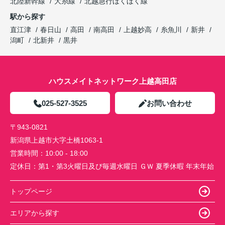
北陸新幹線
大糸線
北越急行ほくほく線
駅から探す
直江津
春日山
高田
南高田
上越妙高
糸魚川
新井
潟町
北新井
黒井
ハウスメイトネットワーク上越高田店
025-527-3525
お問い合わせ
〒943-0821
新潟県上越市大字土橋1063-1
営業時間：
10:00 - 18:00
定休日：
第1・第3火曜日及び毎週水曜日 ＧＷ 夏季休暇 年末年始
トップページ
エリアから探す