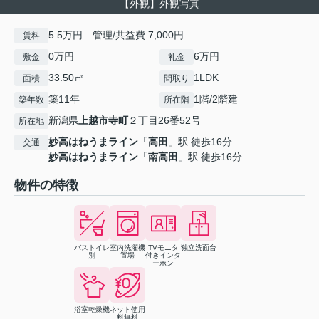
【外観】外観写真
5.5万円 管理/共益費 7,000円
賃料
0万円
6万円
敷金
礼金
33.50㎡
1LDK
面積
間取り
築11年
1階/2階建
築年数
所在階
新潟県
上越市
寺町
２丁目26番52号
所在地
妙高はねうまライン
「
高田
」駅 徒歩16分
交通
妙高はねうまライン
「
南高田
」駅 徒歩16分
物件の特徴
バストイレ
室内洗濯機
TVモニタ
独立洗面台
別
置場
付きインタ
ーホン
浴室乾燥機
ネット使用
料無料