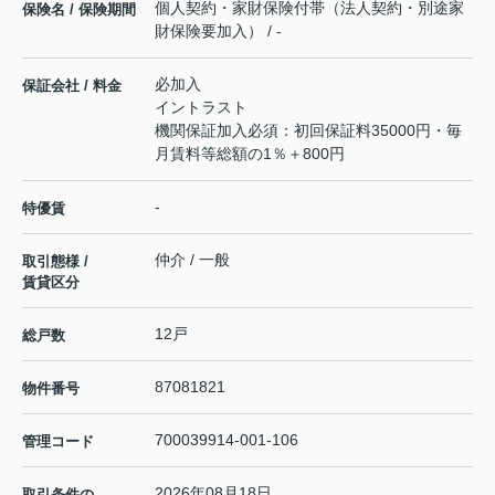
個人契約・家財保険付帯（法人契約・別途家
保険名 / 保険期間
財保険要加入） / -
必加入
保証会社 / 料金
イントラスト
機関保証加入必須：初回保証料35000円・毎
月賃料等総額の1％＋800円
-
特優賃
仲介 / 一般
取引態様 /
賃貸区分
12戸
総戸数
87081821
物件番号
700039914-001-106
管理コード
2026年08月18日
取引条件の