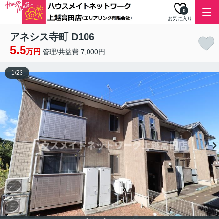
0
お気に入り
アネシス寺町 D106
5.5
万円
管理/共益費 7,000円
1
/
23