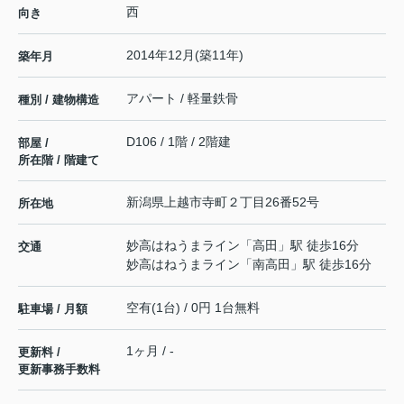
西
向き
2014年12月(築11年)
築年月
アパート / 軽量鉄骨
種別 / 建物構造
D106 / 1階 / 2階建
部屋 /
所在階 / 階建て
新潟県
上越市
寺町
２丁目26番52号
所在地
妙高はねうまライン
「
高田
」駅 徒歩16分
交通
妙高はねうまライン
「
南高田
」駅 徒歩16分
空有(1台) / 0円 1台無料
駐車場 / 月額
1ヶ月 / -
更新料 /
更新事務手数料