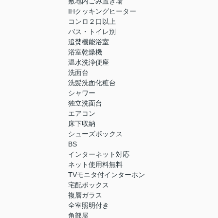
敷地内ごみ置き場
IHクッキングヒーター
コンロ２口以上
バス・トイレ別
追焚機能浴室
浴室乾燥機
温水洗浄便座
洗面台
洗髪洗面化粧台
シャワー
独立洗面台
エアコン
床下収納
シューズボックス
BS
インターネット対応
ネット使用料無料
TVモニタ付インターホン
宅配ボックス
複層ガラス
全室照明付き
角部屋