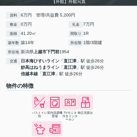
【外観】外観写真
6万円 管理/共益費 5,200円
賃料
0万円
7万円
敷金
礼金
41.20㎡
1R
面積
間取り
築14年
1階/3階建
築年数
所在階
新潟県
上越市
下門前
1954
所在地
日本海ひすいライン
「
直江津
」駅 徒歩26分
交通
妙高はねうまライン
「
直江津
」駅 徒歩26分
信越本線
「
直江津
」駅 徒歩26分
物件の特徴
バストイレ
室内洗濯機
TVモニタ
独立洗面台
別
置場
付きインタ
ーホン