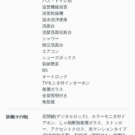
バス・トイレ別
追焚機能浴室
浴室乾燥機
温水洗浄便座
洗面台
洗髪洗面化粧台
シャワー
独立洗面台
エアコン
シューズボックス
収納豊富
BS
オートロック
TVモニタ付インターホン
複層ガラス
全室照明付き
角部屋
玄関鍵(デジタルロック)、カラーモニタ付ド
設備(その他)
アホン、しゃ熱断熱複層ガラス、ストッカ
ー、アクセントクロス、光マンションタイプ