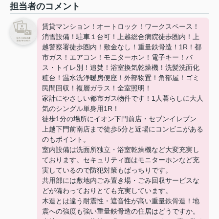
担当者のコメント
賃貸マンション！オートロック！ワークスペース！
消雪設備！駐車１台可！上越総合病院徒歩圏内！上
越警察署徒歩圏内！敷金なし！重量鉄骨造！1R！都
市ガス！エアコン！モニターホン！電子キー！バ
ス・トイレ別！追焚！浴室換気乾燥機！洗髪洗面化
粧台！温⽔洗浄暖房便座！外部物置！角部屋！ゴミ
民間回収！複層ガラス！全室照明！
家計にやさしい都市ガス物件です！1人暮らしに大人
気のシングル単身用1R！
徒歩1分の場所にイオン下門前店・セブンイレブン
上越下門前南店まで徒歩5分と近場にコンビニがある
のもポイント。
室内設備は洗面所独立・浴室乾燥機など大変充実し
ております。セキュリティ面はモニターホンなど充
実しているので防犯対策もばっちりです。
共用部には敷地内ごみ置き場・ごみ回収サービスな
どが備わっておりとても充実しています。
木造とは違う耐震性・遮音性が高い重量鉄骨造！地
震への強度も強い重量鉄骨造の住居はどうですか。