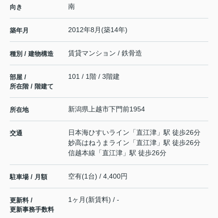
南
向き
2012年8月(築14年)
築年月
賃貸マンション / 鉄骨造
種別 / 建物構造
101 / 1階 / 3階建
部屋 /
所在階 / 階建て
新潟県
上越市
下門前
1954
所在地
日本海ひすいライン
「
直江津
」駅 徒歩26分
交通
妙高はねうまライン
「
直江津
」駅 徒歩26分
信越本線
「
直江津
」駅 徒歩26分
空有(1台) / 4,400円
駐車場 / 月額
1ヶ月(新賃料) / -
更新料 /
更新事務手数料