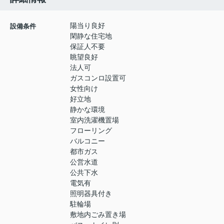
陽当り良好
設備条件
閑静な住宅地
保証人不要
眺望良好
法人可
ガスコンロ設置可
女性向け
好立地
静かな環境
室内洗濯機置場
フローリング
バルコニー
都市ガス
公営水道
公共下水
電気有
照明器具付き
駐輪場
敷地内ごみ置き場