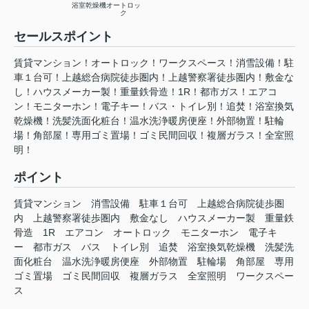
浴室乾燥機
オートロッ
ク
セールスポイント
賃貸マンション！オートロック！ワークスペース！消雪設備！駐
車１台可！上越総合病院徒歩圏内！上越警察署徒歩圏内！敷金な
し！ハウスメーカー製！重量鉄骨造！1R！都市ガス！エアコ
ン！モニターホン！電子キー！バス・トイレ別！追焚！浴室換気
乾燥機！洗髪洗面化粧台！温⽔洗浄暖房便座！外部物置！駐輪
場！角部屋！専用ゴミ置場！ゴミ民間回収！複層ガラス！全室照
明！
ポイント
賃貸マンション
消雪設備
駐車１台可
上越総合病院徒歩圏
内
上越警察署徒歩圏内
敷金なし
ハウスメーカー製
重量鉄
骨造
1R
エアコン
オートロック
モニターホン
電子キ
ー
都市ガス
バス
トイレ別
追焚
浴室換気乾燥機
洗髪洗
面化粧台
温⽔洗浄暖房便座
外部物置
駐輪場
角部屋
専用
ゴミ置場
ゴミ民間回収
複層ガラス
全室照明
ワークスペー
ス