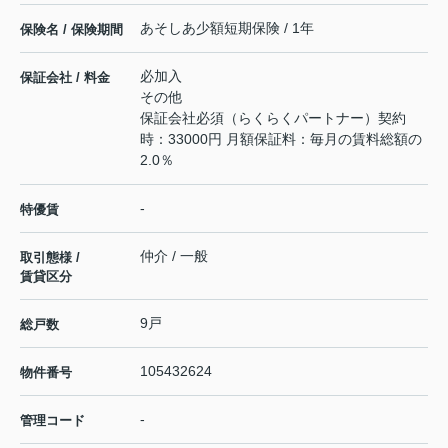
あそしあ少額短期保険 / 1年
保険名 / 保険期間
必加入
保証会社 / 料金
その他
保証会社必須（らくらくパートナー）契約
時：33000円 月額保証料：毎月の賃料総額の
2.0％
-
特優賃
仲介 / 一般
取引態様 /
賃貸区分
9戸
総戸数
105432624
物件番号
-
管理コード