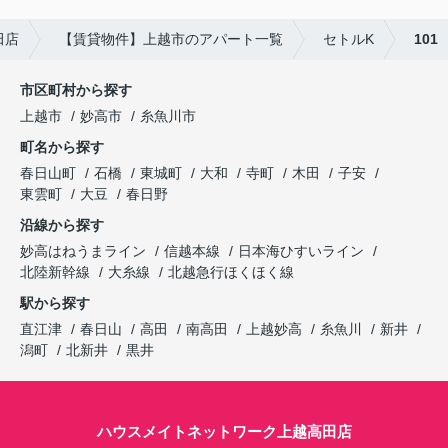
田店
【賃貸物件】上越市のアパート一覧
セトルK
101
市区町村から探す
上越市
妙高市
糸魚川市
町名から探す
春日山町
石橋
東城町
大和
寺町
木田
子安
東雲町
大豆
春日野
沿線から探す
妙高はねうまライン
信越本線
日本海ひすいライン
北陸新幹線
大糸線
北越急行ほくほく線
駅から探す
直江津
春日山
高田
南高田
上越妙高
糸魚川
新井
潟町
北新井
黒井
ハウスメイトネットワーク上越高田店