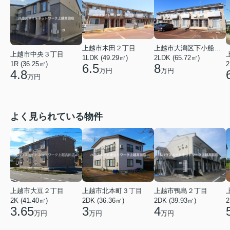
上越市木田２丁目
上越市大潟区下小船津浜
上越市中央３丁目
1LDK (49.29㎡)
2LDK (65.72㎡)
1R (36.25㎡)
2
6.5
8
万円
万円
4.8
万円
よく見られている物件
上越市大豆２丁目
上越市北本町３丁目
上越市鴨島２丁目
2K (41.40㎡)
2DK (36.36㎡)
2DK (39.93㎡)
2
3.65
3
4
万円
万円
万円