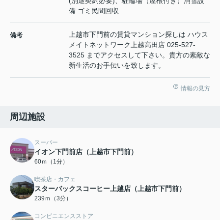
(別途契約必要)、駐輪場（屋根付き）消雪設
備 ゴミ民間回収
上越市下門前の賃貸マンション探しは ハウス
備考
メイトネットワーク上越高田店 025-527-
3525 までアクセスして下さい。貴方の素敵な
新生活のお手伝いを致します。
情報の見方
周辺施設
スーパー
イオン下門前店（上越市下門前）
60ｍ（1分）
喫茶店・カフェ
スターバックスコーヒー上越店（上越市下門前）
239ｍ（3分）
コンビニエンスストア