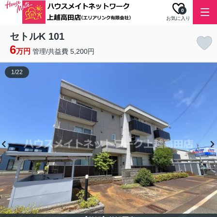
0
お気に入り
セトルK 101
6
万円
管理/共益費 5,200円
1
/
22