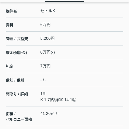
セトルK
物件名
6万円
賃料
5,200円
管理 / 共益費
0万円(-)
敷金(保証金)
7万円
礼金
- / -
償却 / 敷引
1R
間取り / 詳細
K 1.7帖
/
洋室 14.1帖
41.20㎡ / -
面積 /
バルコニー面積