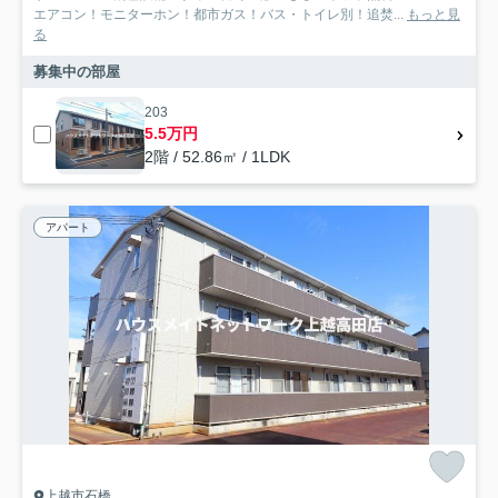
エアコン！モニターホン！都市ガス！バス・トイレ別！追焚...
もっと見
る
募集中の部屋
203
5.5万円
2階 / 52.86㎡ / 1LDK
アパート
上越市石橋