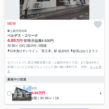
NEW
上越市西本町
ベルデス・コリーナ
4.85
万円
管理/共益費4,500円
30.96㎡ (1K) /築15年 /2階建
日本海ひすいライン「直江津」駅 徒歩9分
妙高はねうまライン「直江津」駅 徒歩9分
セブンイレブン直江津駅前通り店（上越市中央１丁目）まで徒歩6分と
近場にコンビニがありちょっとした買い物に便利です。 女性...
もっと見
る
募集中の部屋
103
4.85万円
1階 / 30.96㎡ / 1K