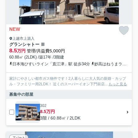
NEW
上越市上源入
グランシャトー Ⅲ
8.5
万円
管理/共益費5,000円
60.88㎡ (2LDK) /築17年 /3階建
日本海ひすいライン「直江津」駅 徒歩34分
妙高はねうまライン「直江津」駅 徒歩34分
家計にやさしい都市ガス物件です！2人暮らしに大人気の新婚・カップ
ル・ファミリー用2LDK！ 近くのスーパーイオン下門前店...
もっと見る
募集中の部屋
302
8.5万円
3階 / 60.88㎡ / 2LDK
アパート