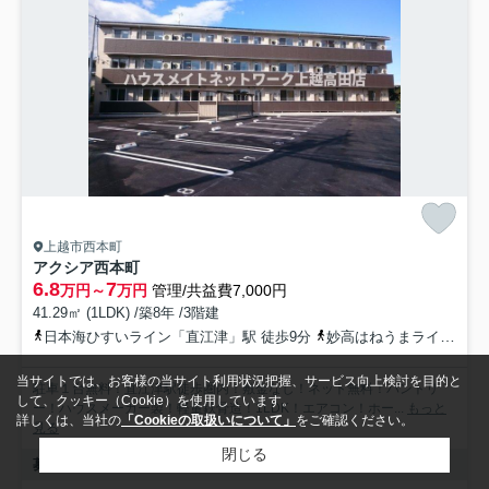
上越市西本町
アクシア西本町
6.8
7
万円～
万円
管理/共益費7,000円
41.29㎡ (1LDK) /築8年 /3階建
日本海ひすいライン「直江津」駅 徒歩9分
妙高はねうまライン「直江津」駅 徒歩9分
当サイトでは、お客様の当サイト利用状況把握、サービス向上検討を目的と
駐車１台無料！直江津駅徒歩圏内！敷金なし！ネット無料！パントリ
して、クッキー（Cookie）を使用しています。
ー！ハウスメーカー製！軽量鉄骨造！1LDK！エアコン！ホー...
もっと
詳しくは、当社の
「Cookieの取扱いについて」
をご確認ください。
見る
閉じる
募集中の部屋