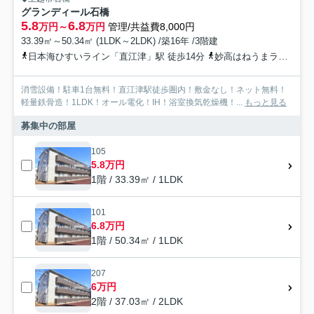
グランディール石橋
5.8
6.8
万円～
万円
管理/共益費8,000円
33.39㎡～50.34㎡ (1LDK～2LDK) /築16年 /3階建
日本海ひすいライン「直江津」駅 徒歩14分
妙高はねうまライン「直江津」駅 徒歩14分
消雪設備！駐車1台無料！直江津駅徒歩圏内！敷金なし！ネット無料！
軽量鉄骨造！1LDK！オール電化！IH！浴室換気乾燥機！...
もっと見る
募集中の部屋
105
5.8万円
1階 / 33.39㎡ / 1LDK
101
6.8万円
1階 / 50.34㎡ / 1LDK
207
6万円
2階 / 37.03㎡ / 2LDK