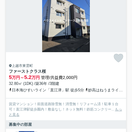
上越市東雲町
ファーストクラス桜
5
5.2
万円～
万円
管理/共益費2,000円
32.80㎡ (1DK) /築36年 /3階建
日本海ひすいライン「直江津」駅 徒歩5分
妙高はねうまライン「直江津」駅 徒歩5分
賃貸マンション！前面道路除雪無！消雪無！リフォーム済！駐車１台
可！直江津駅徒歩圏内！敷金なし！ネット無料！鉄筋コンクリー...
もっ
と見る
募集中の部屋