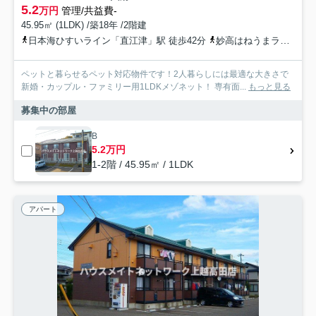
5.2
万円
管理/共益費-
45.95㎡ (1LDK) /築18年 /2階建
日本海ひすいライン「直江津」駅 徒歩42分
妙高はねうまライン「直江津」駅 徒歩42分
ペットと暮らせるペット対応物件です！2人暮らしには最適な大きさで
新婚・カップル・ファミリー用1LDKメゾネット！ 専有面...
もっと見る
募集中の部屋
B
5.2万円
1-2階 / 45.95㎡ / 1LDK
アパート