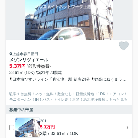
上越市春日新田
メゾンリヴィエール
5.3
万円
管理/共益費-
33.61㎡ (1DK) /築21年 /3階建
日本海ひすいライン「直江津」駅 徒歩24分
妙高はねうまライン「直江津」駅 徒歩24分
駐車１台無料！ネット無料！敷金なし！軽量鉄骨造！1DK！エアコン！
モニターホン！IH！バス・トイレ別！追焚！温⽔洗浄暖房...
もっと見る
募集中の部屋
201
5.3万円
2階 / 33.61㎡ / 1DK