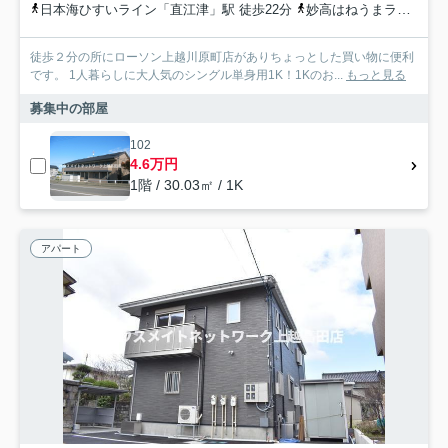
日本海ひすいライン「直江津」駅 徒歩22分
妙高はねうまライン「直江津」駅 徒歩22分
徒歩２分の所にローソン上越川原町店がありちょっとした買い物に便利
です。 1人暮らしに大人気のシングル単身用1K！1Kのお...
もっと見る
募集中の部屋
102
4.6万円
1階 / 30.03㎡ / 1K
アパート