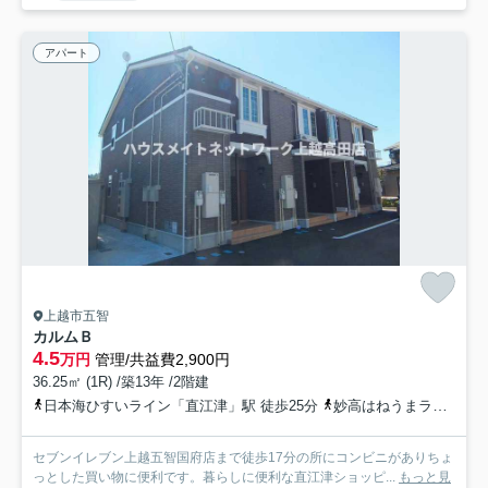
アパート
上越市五智
カルムＢ
4.5
万円
管理/共益費2,900円
36.25㎡ (1R) /築13年 /2階建
日本海ひすいライン「直江津」駅 徒歩25分
妙高はねうまライン「直江津」駅 徒歩25分
セブンイレブン上越五智国府店まで徒歩17分の所にコンビニがありちょ
っとした買い物に便利です。暮らしに便利な直江津ショッピ...
もっと見