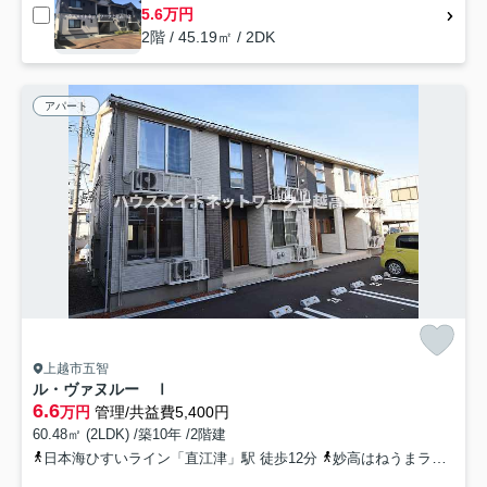
5.6万円
2階 / 45.19㎡ / 2DK
アパート
上越市五智
ル・ヴァヌルー Ⅰ
6.6
万円
管理/共益費5,400円
60.48㎡ (2LDK) /築10年 /2階建
日本海ひすいライン「直江津」駅 徒歩12分
妙高はねうまライン「直江津」駅 徒歩12分