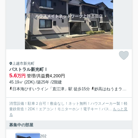
上越市新光町
パストラル新光町Ⅰ
5.6
万円
管理/共益費4,200円
45.19㎡ (2DK) /築25年 /2階建
日本海ひすいライン「直江津」駅 徒歩15分
妙高はねうまライン「直江津」駅 徒歩15分
消雪設備！駐車２台可！敷金なし！ネット無料！ハウスメーカー製！軽
量鉄骨造！2DK！エアコン！モニターホン！電子キー！バス...
もっと見
る
募集中の部屋
202