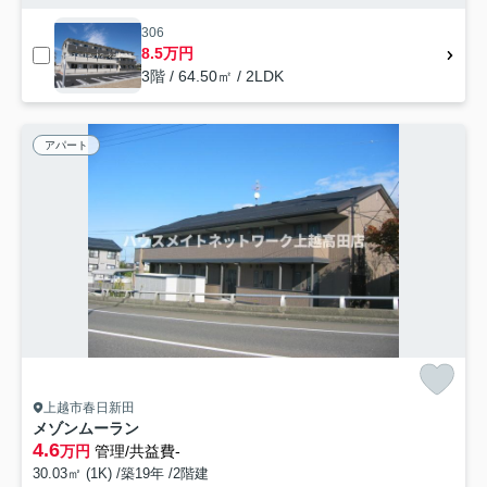
306
8.5万円
3階 / 64.50㎡ / 2LDK
アパート
上越市春日新田
メゾンムーラン
4.6
万円
管理/共益費-
30.03㎡ (1K) /築19年 /2階建