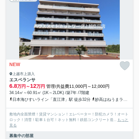
NEW
上越市上源入
エスペランサ
6.8
12
万円～
万円
管理/共益費11,000円～12,000円
34.14㎡～60.91㎡ (1K～2LDK) /築7年 /7階建
日本海ひすいライン「直江津」駅 徒歩32分
妙高はねうまライン「直江津」駅 徒歩32分
敷地内全面禁煙！賃貸マンション！エレベーター！防犯カメラ！オート
ロック！消雪！駐車１台可！ネット無料！鉄筋コンクリート造...
もっと
見る
募集中の部屋