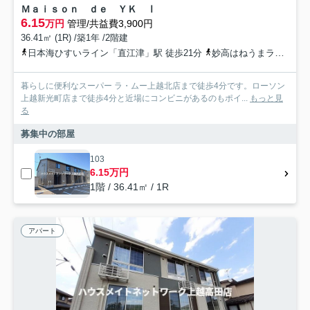
Ｍａｉｓｏｎ ｄｅ ＹＫ Ⅰ
6.15
万円
管理/共益費3,900円
36.41㎡ (1R) /築1年 /2階建
日本海ひすいライン「直江津」駅 徒歩21分
妙高はねうまライン「直江津」駅 徒歩21分
暮らしに便利なスーパー ラ・ムー上越北店まで徒歩4分です。ローソン
上越新光町店まで徒歩4分と近場にコンビニがあるのもポイ...
もっと見
る
募集中の部屋
103
6.15万円
1階 / 36.41㎡ / 1R
アパート