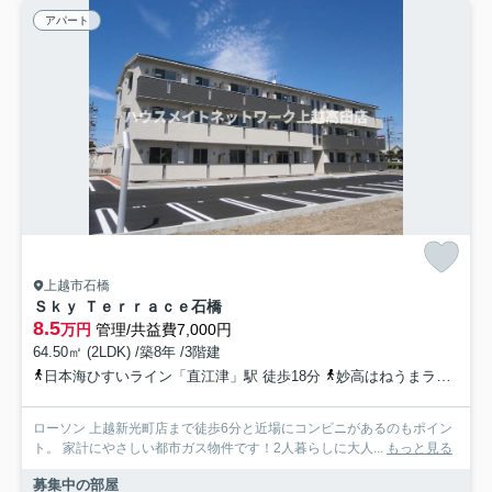
アパート
上越市石橋
Ｓｋｙ Ｔｅｒｒａｃｅ石橋
8.5
万円
管理/共益費7,000円
64.50㎡ (2LDK) /築8年 /3階建
日本海ひすいライン「直江津」駅 徒歩18分
妙高はねうまライン「直江津」駅 徒歩18分
ローソン 上越新光町店まで徒歩6分と近場にコンビニがあるのもポイン
ト。 家計にやさしい都市ガス物件です！2人暮らしに大人...
もっと見る
募集中の部屋