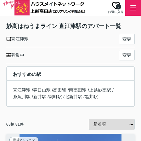
0
お気に入り
妙高はねうまライン 直江津駅のアパート一覧
直江津駅
変更
募集中
変更
おすすめの駅
直江津駅
/
春日山駅
/
高田駅
/
南高田駅
/
上越妙高駅
/
糸魚川駅
/
新井駅
/
潟町駅
/
北新井駅
/
黒井駅
63
棟
81
件
賃貸マンション