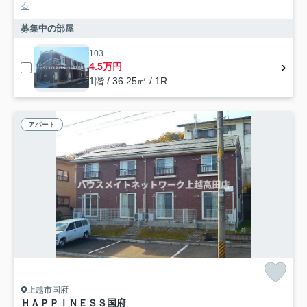
る
募集中の部屋
103
4.5万円
1階 / 36.25㎡ / 1R
アパート
上越市国府
ＨＡＰＰＩＮＥＳＳ国府