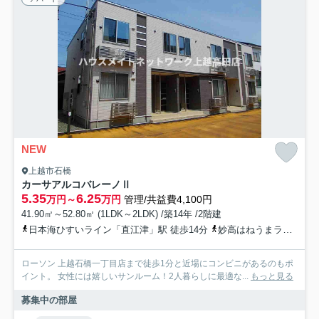
NEW
上越市石橋
カーサアルコバレーノⅡ
5.35
6.25
万円～
万円
管理/共益費4,100円
41.90㎡～52.80㎡ (1LDK～2LDK) /築14年 /2階建
日本海ひすいライン「直江津」駅 徒歩14分
妙高はねうまライン「直江津」駅 徒歩14分
ローソン 上越石橋一丁目店まで徒歩1分と近場にコンビニがあるのもポ
イント。 女性には嬉しいサンルーム！2人暮らしに最適な...
もっと見る
募集中の部屋