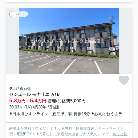
アパート
上越市石橋
セジュール モナリエ Ａ/Ｂ
5.3
5.4
万円～
万円
管理/共益費5,000円
30.03㎡ (1K) /築20年 /2階建
日本海ひすいライン「直江津」駅 徒歩18分
妙高はねうまライン「直江津」駅 徒歩18分
駐車１台無料！敷金なし！ネット無料！軽量鉄骨造！カードキー！追
焚！宅配BOX！ 1人暮らしに最適な大きさで大人気のシング...
もっと見