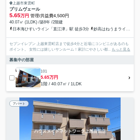
上越市東雲町
プリムヴェール
5.65
万円
管理/共益費4,500円
40.07㎡ (1LDK) /築8年 /2階建
日本海ひすいライン「直江津」駅 徒歩3分
妙高はねうまライン「直江津」駅 徒歩3分
セブンイレブン 上越東雲町店まで徒歩4分と近場にコンビニがあるのも
ポイント。 女性には嬉しいサンルーム！家計にやさしい都...
もっと見る
募集中の部屋
101
5.65万円
1階 / 40.07㎡ / 1LDK
アパート