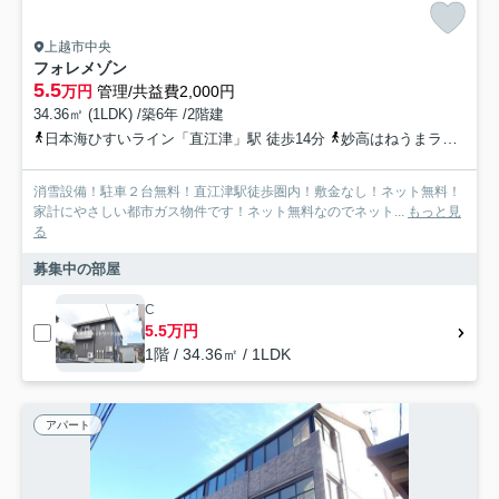
上越市中央
フォレメゾン
5.5
万円
管理/共益費2,000円
34.36㎡ (1LDK) /築6年 /2階建
日本海ひすいライン「直江津」駅 徒歩14分
妙高はねうまライン「直江津」駅 徒歩14分
消雪設備！駐車２台無料！直江津駅徒歩圏内！敷金なし！ネット無料！
家計にやさしい都市ガス物件です！ネット無料なのでネット...
もっと見
る
募集中の部屋
C
5.5万円
1階 / 34.36㎡ / 1LDK
アパート