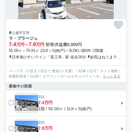
上越市五智
ラ・プラージュ
7.4
7.9
万円～
万円
管理/共益費6,000円
55.00㎡～70.81㎡ (2LK＋S(納戸)～3LDK) /築8年 /2階建
日本海ひすいライン「直江津」駅 徒歩26分
妙高はねうまライン「直江津」駅 徒歩26分
ペット可（小型犬１匹まで 敷金1ヶ月要）！駐車２台可！ネット無料！
軽量鉄骨造！2LDK！エアコン！ホームセキュリティ！モ...
もっと見る
募集中の部屋
102
7.4万円
1階 / 55.00㎡ / 2LK＋S(納戸)
203
7.9万円