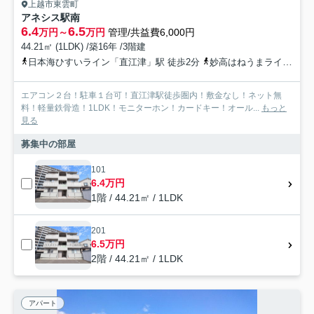
上越市東雲町
アネシス駅南
6.4
6.5
万円～
万円
管理/共益費6,000円
44.21㎡ (1LDK) /築16年 /3階建
日本海ひすいライン「直江津」駅 徒歩2分
妙高はねうまライン「直江津」駅 徒歩2分
エアコン２台！駐車１台可！直江津駅徒歩圏内！敷金なし！ネット無
料！軽量鉄骨造！1LDK！モニターホン！カードキー！オール...
もっと
見る
募集中の部屋
101
6.4万円
1階 / 44.21㎡ / 1LDK
201
6.5万円
2階 / 44.21㎡ / 1LDK
アパート