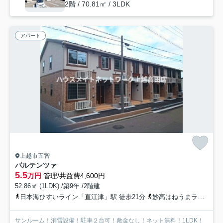
2階 / 70.81㎡ / 3LDK
アパート
上越市五智
パルテンツァ
5.5
万円
管理/共益費4,600円
52.86㎡ (1LDK) /築9年 /2階建
日本海ひすいライン「直江津」駅 徒歩21分
妙高はねうまライン「直江津」駅 徒歩21分
サンルーム！消雪設備！駐車２台可！敷金なし！ネット無料！1LDK！