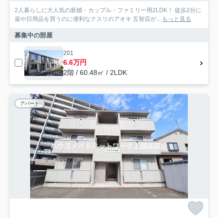
2人暮らしに大人気の新婚・カップル・ファミリー用2LDK！ 徒歩2分に
薬や日用品を買うのに便利なクスリのアオキ 五智店が...
もっと見る
募集中の部屋
201
6.6万円
2階 / 60.48㎡ / 2LDK
アパート