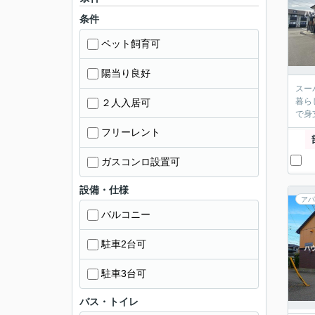
条件
ペット飼育可
陽当り良好
スー
暮ら
２人入居可
で身
フリーレント
ガスコンロ設置可
設備・仕様
アパ
バルコニー
駐車2台可
駐車3台可
バス・トイレ