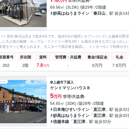
万円
管理/共益費-
69.56㎡ (3LDK) /築29年 /2階建
妙高はねうまライン
「
春日山
」駅 徒歩14
パー 原信 春日山店まで徒歩4分です。徒歩5分の場所にセブンイレブン上越春日野
しに大人気の新婚・カップル・ファミリー用3LDK！ お風呂が好きな方にはうれ
支度をサッと整えられます。モニターで来訪者を確認し、インターホンで対面せずに会
部屋番号
所在階
賃料
管理費・共益費
敷金/保証金
礼金
7.8
202
2階
-
0万円
7.8万円
万円
ート
上越市
下源入
ケントマリンハウスＢ
5
万円
管理/共益費-
54.65㎡ (3DK) /築28年 /2階建
日本海ひすいライン
「
直江津
」駅 徒歩32
妙高はねうまライン
「
直江津
」駅 徒歩32
信越本線
「
直江津
」駅 徒歩32分