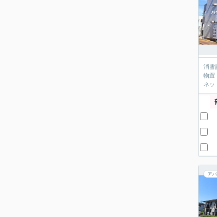
消雪
物置
ネッ
アパ