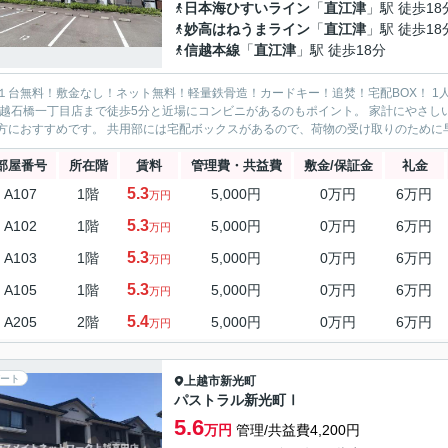
日本海ひすいライン
「
直江津
」駅 徒歩18
妙高はねうまライン
「
直江津
」駅 徒歩18
信越本線
「
直江津
」駅 徒歩18分
１台無料！敷金なし！ネット無料！軽量鉄骨造！カードキー！追焚！宅配BOX！ 1
上越石橋一丁目店まで徒歩5分と近場にコンビニがあるのもポイント。 家計にやさ
方におすすめです。 共用部には宅配ボックスがあるので、荷物の受け取りのために早
部屋番号
所在階
賃料
管理費・共益費
敷金/保証金
礼金
5.3
A107
1階
5,000円
0万円
6万円
万円
5.3
A102
1階
5,000円
0万円
6万円
万円
5.3
A103
1階
5,000円
0万円
6万円
万円
5.3
A105
1階
5,000円
0万円
6万円
万円
5.4
A205
2階
5,000円
0万円
6万円
万円
ート
上越市
新光町
パストラル新光町Ⅰ
5.6
万円
管理/共益費4,200円