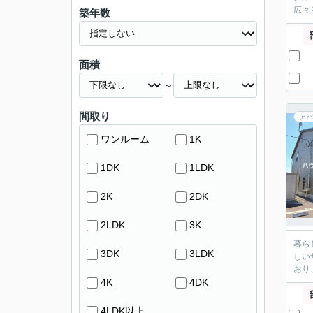
広々
築年数
面積
～
間取り
アパ
ワンルーム
1K
1DK
1LDK
2K
2DK
2LDK
3K
暮ら
3DK
3LDK
しい
おり
4K
4DK
4LDK以上