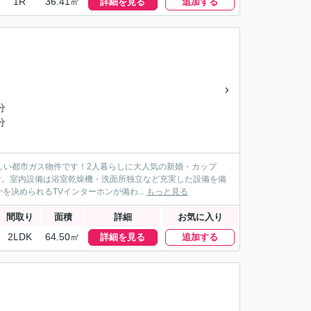
1R
36.41㎡
詳細を見る
追加する
分
分
しい都市ガス物件です！2人暮らしに大人気の新婚・カップ
です。室内設備は浴室乾燥機・洗面所独立など充実した設備を備
決められるTVインターホンが備わ...
もっと見る
間取り
面積
詳細
お気に入り
2LDK
64.50㎡
詳細を見る
追加する