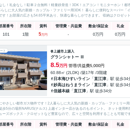
なし！礼金なし！駐車２台無料！軽量鉄骨造！3DK！エアコン！モニターホン！都
暮らしに大人気の新婚・カップル・ファミリー用3DK！ 暮らしに便利なスーパー「イ
です！お部屋の広さも54.65平米あり、快適な暮らしができます。 収納はクロゼット
部屋番号
所在階
賃料
管理費・共益費
敷金/保証金
礼金
5
101
1階
-
0万円
0万円
万円
ート
上越市
上源入
グランシャトー Ⅲ
8.5
万円
管理/共益費5,000円
60.88㎡ (2LDK) /築17年 /3階建
日本海ひすいライン
「
直江津
」駅 徒歩34
妙高はねうまライン
「
直江津
」駅 徒歩34
信越本線
「
直江津
」駅 徒歩34分
にやさしい都市ガス物件です！2人暮らしに大人気の新婚・カップル・ファミリー用2
徒歩5分の場所NARUS(ナルス) 上越インター店があるのもポイント。 ネット使
ューズボックス・クロゼットなど豊富なので、広々と空間を利用することも可能です。
部屋番号
所在階
賃料
管理費・共益費
敷金/保証金
礼金