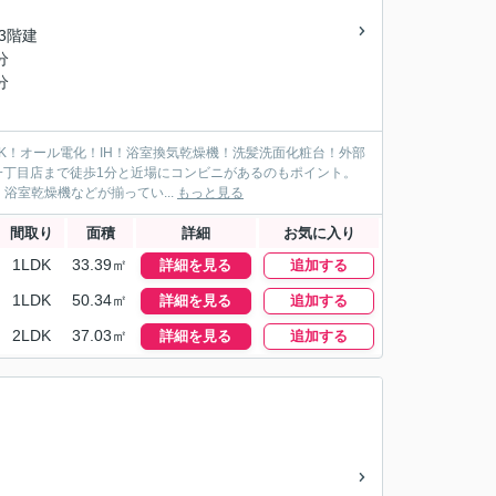
/3階建
分
分
K！オール電化！IH！浴室換気乾燥機！洗髪洗面化粧台！外部
橋一丁目店まで徒歩1分と近場にコンビニがあるのもポイント。
室乾燥機などが揃ってい...
もっと見る
間取り
面積
詳細
お気に入り
1LDK
33.39㎡
詳細を見る
追加する
1LDK
50.34㎡
詳細を見る
追加する
2LDK
37.03㎡
詳細を見る
追加する