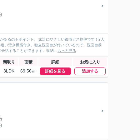
分
店があるのもポイント。 家計にやさしい都市ガス物件です！2人
しい追い焚き機能付き。独立洗面台が付いているので、洗面台前
話することができます。収納...
もっと見る
間取り
面積
詳細
お気に入り
3LDK
69.56㎡
詳細を見る
追加する
分
分