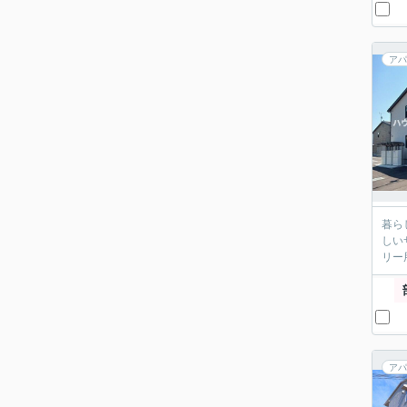
アパ
暮ら
しい
リー
アパ