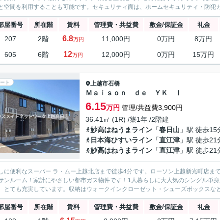
と空間を利用することも可能です。セキュリティ面は、ホームセキュリティ・防犯カメ
部屋番号
所在階
賃料
管理費・共益費
敷金/保証金
礼金
6.8
207
2階
11,000円
0万円
8万円
万円
12
605
6階
12,000円
0万円
15万円
万円
ート
上越市
石橋
Ｍａｉｓｏｎ ｄｅ ＹＫ Ⅰ
6.15
万円
管理/共益費3,900円
36.41㎡ (1R) /築1年 /2階建
妙高はねうまライン
「
春日山
」駅 徒歩15
日本海ひすいライン
「
直江津
」駅 徒歩21
妙高はねうまライン
「
直江津
」駅 徒歩21
しに便利なスーパー ラ・ムー上越北店まで徒歩4分です。ローソン上越新光町店まで
サンルーム！家計にやさしい都市ガス物件です！1人暮らしに大人気のシングル単身
、とても充実しています。収納はウォークインクローゼット・シューズボックスなど豊
部屋番号
所在階
賃料
管理費・共益費
敷金/保証金
礼金