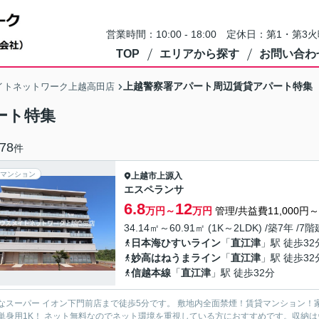
営業時間：10:00 - 18:00 定休日：第1・
TOP
エリアから探す
お問い合わ
上越警察署アパート周辺賃貸アパート特集
イトネットワーク上越高田店
ート特集
78
件
マンション
上越市
上源入
エスペランサ
6.8
12
万円～
万円
管理/共益費11,000円～1
34.14㎡～60.91㎡ (1K～2LDK) /築7年 /7階
日本海ひすいライン
「
直江津
」駅 徒歩32
妙高はねうまライン
「
直江津
」駅 徒歩32
信越本線
「
直江津
」駅 徒歩32分
なスーパー イオン下門前店まで徒歩5分です。 敷地内全面禁煙！賃貸マンション！
単身用1K！ ネット無料なのでネット環境を重視している方におすすめです。収納