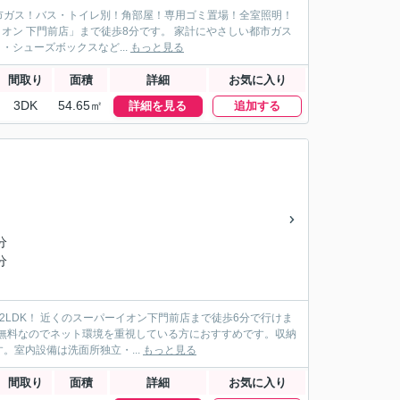
市ガス！バス・トイレ別！角部屋！専用ゴミ置場！全室照明！
オン 下門前店」まで徒歩8分です。 家計にやさしい都市ガス
・シューズボックスなど...
もっと見る
間取り
面積
詳細
お気に入り
3DK
54.65㎡
詳細を見る
追加する
分
分
LDK！ 近くのスーパーイオン下門前店まで徒歩6分で行けま
用料無料なのでネット環境を重視している方におすすめです。収納
室内設備は洗面所独立・...
もっと見る
間取り
面積
詳細
お気に入り