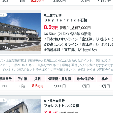
6.15
103
1階
3,900円
0万円
7.15万円
万円
ート
上越市
石橋
Ｓｋｙ Ｔｅｒｒａｃｅ石橋
8.5
万円
管理/共益費7,000円
64.50㎡ (2LDK) /築8年 /3階建
日本海ひすいライン
「
直江津
」駅 徒歩18
妙高はねうまライン
「
直江津
」駅 徒歩18
信越本線
「
直江津
」駅 徒歩18分
ソン 上越新光町店まで徒歩6分と近場にコンビニがあるのもポイント。 家計にやさ
ファミリー用2LDK！ ネット無料なのでネット環境を重視している方におすすめ
けています。通話ボタンを押せば相手の声が聞けるので、会話したうえで直接会うかを
部屋番号
所在階
賃料
管理費・共益費
敷金/保証金
礼金
8.5
306
3階
7,000円
0万円
10万円
万円
ート
上越市
春日野
フォレストヒルズＣ棟
7.8