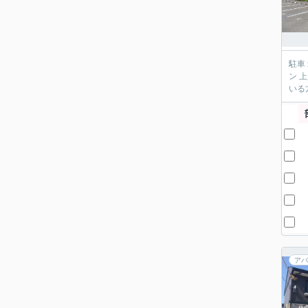
駐車
ン 
いる
アパ