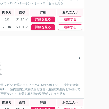
ラ・TVインターホン・オートロ...
もっと見る
間取り
面積
詳細
お気に入り
1K
34.14㎡
詳細を見る
追加する
2LDK
60.91㎡
詳細を見る
追加する
分
分
分
徒歩4分と近場にコンビニがあるのもポイント。 女性には嬉
用1R！ 室内設備は洗髪洗面化粧台・浴室乾燥機などが揃って
富なので、衣類や履き物の整理が...
もっと見る
間取り
面積
詳細
お気に入り