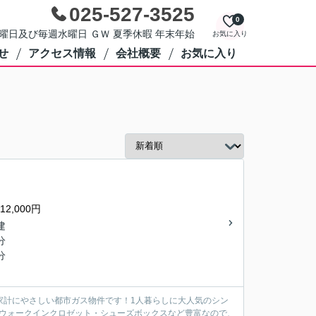
025-527-3525
0
第3火曜日及び毎週水曜日 ＧＷ 夏季休暇 年末年始
お気に入り
せ
アクセス情報
会社概要
お気に入り
2,000円
建
分
分
家計にやさしい都市ガス物件です！1人暮らしに大人気のシン
はウォークインクロゼット・シューズボックスなど豊富なので、