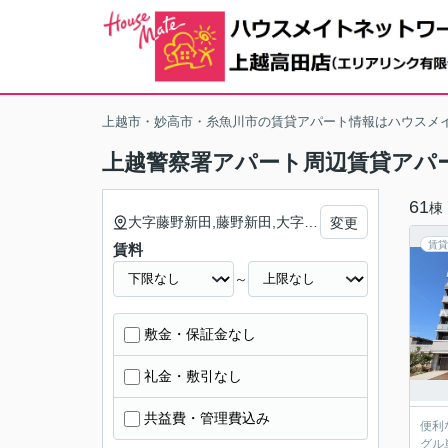
上越市・妙高市・糸魚川市の賃貸アパート情報はハウスメ
上越警察署アパート周辺賃貸アパ
61
棟
大字藤野新田,藤野新田,大字三田新田,下門前,大字上源入,上源入,下源入,大字下源入,大字富岡,富岡,木田新田,木田,石橋,大字石橋,大字石橋新田,大字木田,大字木田新田,大字塩屋新田,大字大道福田,大字藤巻,春日野,大豆,新光町,藤巻,大道福田,塩屋新田
変更
賃貸
賃料
～
敷金・保証金なし
礼金・敷引なし
共益費・管理費込み
便利
グル