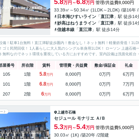
5.8
6.8
万円～
万円
管理/共益費8,000円
33.39㎡～50.34㎡ (1LDK～2LDK) /築16年 
日本海ひすいライン
「
直江津
」駅 徒歩14
妙高はねうまライン
「
直江津
」駅 徒歩14
信越本線
「
直江津
」駅 徒歩14分
設備！駐車1台無料！直江津駅徒歩圏内！敷金なし！ネット無料！軽量鉄骨造！1LD
！ゴミ民間回収！ 1人暮らしに大人気のシングル単身用1LDK！ ローソン 上越石
ト無料なのでネット環境を重視している方におすすめです。室内設備は洗面化粧台・浴
部屋番号
所在階
賃料
管理費・共益費
敷金/保証金
礼金
5.8
105
1階
8,000円
0万円
6万円
万円
6.8
101
1階
8,000円
0万円
7万円
万円
6
207
2階
8,000円
0万円
6万円
万円
ート
上越市
石橋
セジュール モナリエ Ａ/Ｂ
5.3
5.4
万円～
万円
管理/共益費5,000円
30.03㎡ (1K) /築20年 /2階建