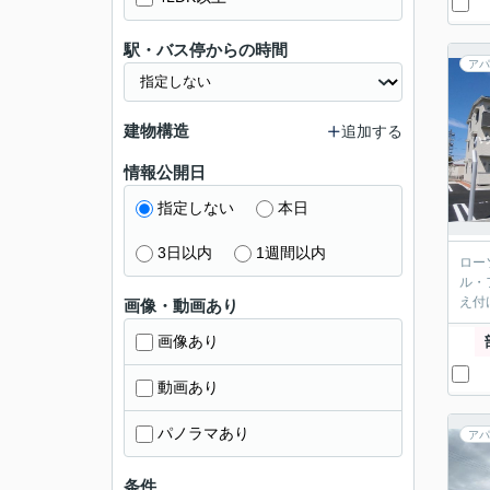
駅・バス停からの時間
アパ
建物構造
追加する
情報公開日
指定しない
本日
3日以内
1週間以内
ロー
ル・
え付
画像・動画あり
画像あり
動画あり
パノラマあり
アパ
条件