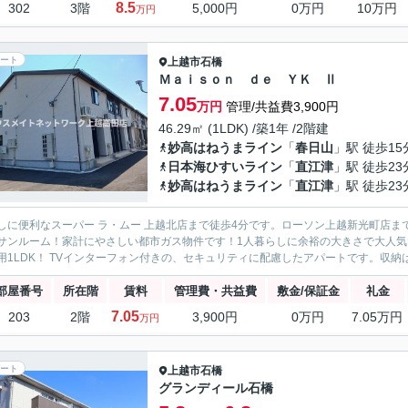
8.5
302
3階
5,000円
0万円
10万円
万円
ート
上越市
石橋
Ｍａｉｓｏｎ ｄｅ ＹＫ Ⅱ
7.05
万円
管理/共益費3,900円
46.29㎡ (1LDK) /築1年 /2階建
妙高はねうまライン
「
春日山
」駅 徒歩15
日本海ひすいライン
「
直江津
」駅 徒歩23
妙高はねうまライン
「
直江津
」駅 徒歩23
しに便利なスーパー ラ・ムー 上越北店まで徒歩4分です。ローソン上越新光町店ま
サンルーム！家計にやさしい都市ガス物件です！1人暮らしに余裕の大きさで大人気
用1LDK！ TVインターフォン付きの、セキュリティに配慮したアパートです。収納は
部屋番号
所在階
賃料
管理費・共益費
敷金/保証金
礼金
7.05
203
2階
3,900円
0万円
7.05万円
万円
ート
上越市
石橋
グランディール石橋