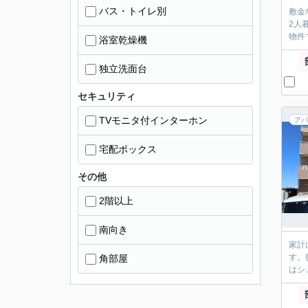
バス・トイレ別
敷金
2人
物件
浴室乾燥機
独立洗面台
セキュリティ
TVモニタ付インターホン
アパ
宅配ボックス
その他
2階以上
南向き
家計
す。
角部屋
はシ