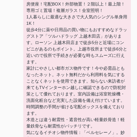
房便座！宅配BOX！外部物置！２階以上！最上階！
専用ゴミ置場！複層ガラス！全室照明！
1人暮らしに最適な大きさで大人気のシングル単身用
1K！
徒歩4分に薬や日用品の買い物にもおすすめなドラッ
グストア「ツルハドラッグ 上越木田店」がありま
す。ローソン 上越木田店まで徒歩5分と近場にコン
ビニがあるのもポイント。上越市役所まで徒歩6分と
近いので役所で手続きが必要な時もスムーズに行え
ます。
家計にやさしい都市ガス物件です！今や必需品とも
なったネット。ネット無料だから利用料を気にする
ことなくネットを使用できます。知らない来訪者が
来てもTVインターホン越しに確認できるので防犯対
策として優れております。室内設備は浴室乾燥機・
洗面化粧台など充実した設備を備え付けています。
時間調整の手間が省ける宅配ボックスを備えており
ます。
木造とは違う耐震性・遮音性が高い軽量鉄骨造！軽
量鉄骨なら耐震性がバッチリです。
気になるイチオシ物件情報：「ベルセレーノ」。妙