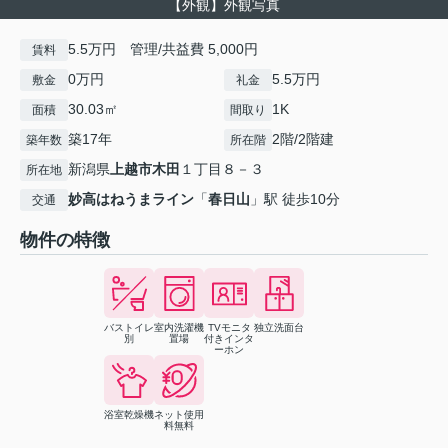
【外観】外観写真
5.5万円 管理/共益費 5,000円
賃料
0万円
5.5万円
敷金
礼金
30.03㎡
1K
面積
間取り
築17年
2階/2階建
築年数
所在階
新潟県
上越市
木田
１丁目８－３
所在地
妙高はねうまライン
「
春日山
」駅 徒歩10分
交通
物件の特徴
バストイレ
室内洗濯機
TVモニタ
独立洗面台
別
置場
付きインタ
ーホン
浴室乾燥機
ネット使用
料無料