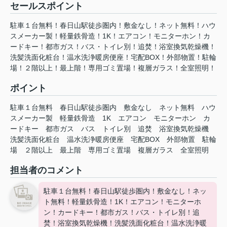
セールスポイント
駐車１台無料！春日山駅徒歩圏内！敷金なし！ネット無料！ハウ
スメーカー製！軽量鉄骨造！1K！エアコン！モニターホン！カ
ードキー！都市ガス！バス・トイレ別！追焚！浴室換気乾燥機！
洗髪洗面化粧台！温⽔洗浄暖房便座！宅配BOX！外部物置！駐輪
場！２階以上！最上階！専用ゴミ置場！複層ガラス！全室照明！
ポイント
駐車１台無料
春日山駅徒歩圏内
敷金なし
ネット無料
ハウ
スメーカー製
軽量鉄骨造
1K
エアコン
モニターホン
カ
ードキー
都市ガス
バス
トイレ別
追焚
浴室換気乾燥機
洗髪洗面化粧台
温⽔洗浄暖房便座
宅配BOX
外部物置
駐輪
場
２階以上
最上階
専用ゴミ置場
複層ガラス
全室照明
担当者のコメント
駐車１台無料！春日山駅徒歩圏内！敷金なし！ネッ
ト無料！軽量鉄骨造！1K！エアコン！モニターホ
ン！カードキー！都市ガス！バス・トイレ別！追
焚！浴室換気乾燥機！洗髪洗面化粧台！温⽔洗浄暖