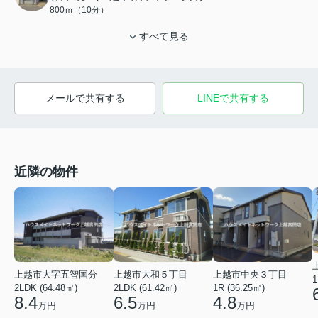
800ｍ（10分）
すべて見る
メールで共有する
LINEで共有する
近隣の物件
上越市大字五智国分
上越市大和５丁目
上越市中央３丁目
1
2LDK (64.48㎡)
2LDK (61.42㎡)
1R (36.25㎡)
8.4
6.5
4.8
万円
万円
万円