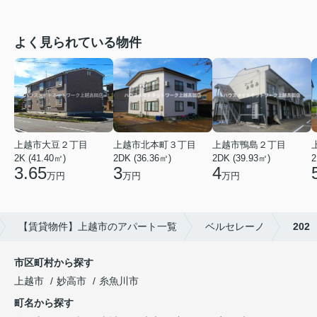
よく見られている物件
上越市大豆２丁目
上越市北本町３丁目
上越市鴨島２丁目
2K (41.40㎡)
2DK (36.36㎡)
2DK (39.93㎡)
2
3.65
3
4
万円
万円
万円
【賃貸物件】上越市のアパート一覧
ベルセレーノ
202
市区町村から探す
上越市
妙高市
糸魚川市
町名から探す