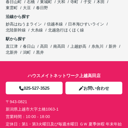
春日山町
石橋
東城町
大和
寺町
子安
木田
東雲町
大豆
春日野
沿線から探す
妙高はねうまライン
信越本線
日本海ひすいライン
北陸新幹線
大糸線
北越急行ほくほく線
駅から探す
直江津
春日山
高田
南高田
上越妙高
糸魚川
新井
北新井
潟町
黒井
ハウスメイトネットワーク上越高田店
025-527-3525
お問い合わせ
〒943-0821
新潟県上越市大字土橋1063-1
営業時間：
10:00 - 18:00
定休日：
第1・第3火曜日及び毎週水曜日 ＧＷ 夏季休暇 年末年始