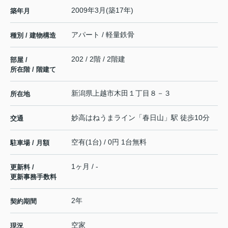
2009年3月(築17年)
築年月
アパート / 軽量鉄骨
種別 / 建物構造
202 / 2階 / 2階建
部屋 /
所在階 / 階建て
新潟県
上越市
木田
１丁目８－３
所在地
妙高はねうまライン
「
春日山
」駅 徒歩10分
交通
空有(1台) / 0円 1台無料
駐車場 / 月額
1ヶ月 / -
更新料 /
更新事務手数料
2年
契約期間
空家
現況