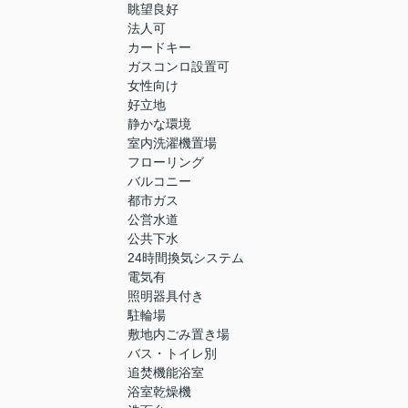
眺望良好
法人可
カードキー
ガスコンロ設置可
女性向け
好立地
静かな環境
室内洗濯機置場
フローリング
バルコニー
都市ガス
公営水道
公共下水
24時間換気システム
電気有
照明器具付き
駐輪場
敷地内ごみ置き場
バス・トイレ別
追焚機能浴室
浴室乾燥機