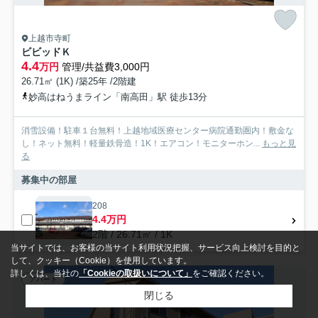
上越市寺町
ビビッドＫ
4.4
万円
管理/共益費3,000円
26.71㎡ (1K) /築25年 /2階建
妙高はねうまライン「南高田」駅 徒歩13分
消雪設備！駐車１台無料！上越地域医療センター病院通勤圏内！敷金な
し！ネット無料！軽量鉄骨造！1K！エアコン！モニターホン...
もっと見
る
募集中の部屋
208
4.4万円
2階 / 26.71㎡ / 1K
当サイトでは、お客様の当サイト利用状況把握、サービス向上検討を目的と
して、クッキー（Cookie）を使用しています。
詳しくは、当社の
「Cookieの取扱いについて」
をご確認ください。
アパート
閉じる