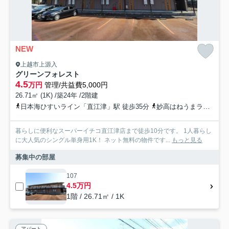
NEW
上越市上源入
グリーンフォレスト
4.5
万円
管理/共益費5,000円
26.71㎡ (1K) /築24年 /2階建
日本海ひすいライン「直江津」駅 徒歩35分
妙高はねうまライン「直江津」駅 徒歩35分
暮らしに便利なスーパーイチコ直江津店まで徒歩10分です。 1人暮らし
に大人気のシングル単身用1K！ ネット無料の物件です...
もっと見る
募集中の部屋
107
4.5万円
1階 / 26.71㎡ / 1K
アパート