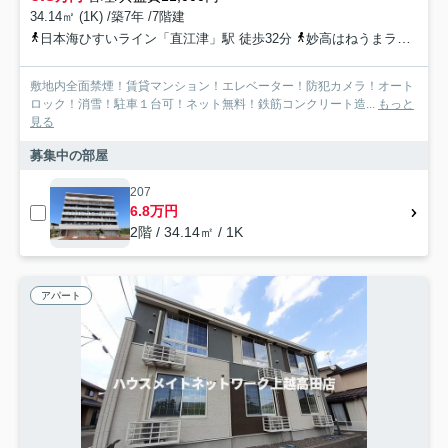
34.14㎡ (1K) /築7年 /7階建
日本海ひすいライン「直江津」駅 徒歩32分
妙高はねうまライン「直江津」駅 徒歩32分
敷地内全面禁煙！賃貸マンション！エレベーター！防犯カメラ！オート
ロック！消雪！駐車１台可！ネット無料！鉄筋コンクリート造...
もっと
見る
募集中の部屋
207
6.8万円
2階 / 34.14㎡ / 1K
アパート