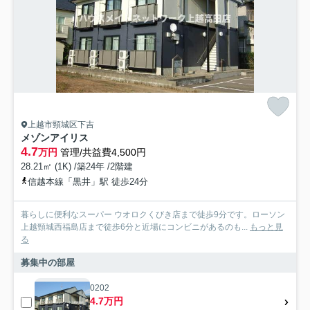
上越市頸城区下吉
メゾンアイリス
4.7
万円
管理/共益費4,500円
28.21㎡ (1K) /築24年 /2階建
信越本線「黒井」駅 徒歩24分
暮らしに便利なスーパー ウオロクくびき店まで徒歩9分です。ローソン
上越頸城西福島店まで徒歩6分と近場にコンビニがあるのも...
もっと見
る
募集中の部屋
0202
4.7万円