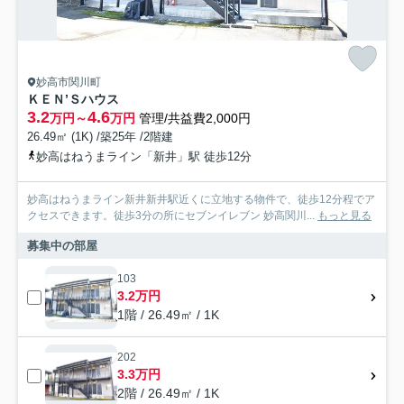
妙高市関川町
ＫＥＮ’Ｓハウス
3.2
4.6
万円～
万円
管理/共益費2,000円
26.49㎡ (1K) /築25年 /2階建
妙高はねうまライン「新井」駅 徒歩12分
妙高はねうまライン新井新井駅近くに立地する物件で、徒歩12分程でア
クセスできます。徒歩3分の所にセブンイレブン 妙高関川...
もっと見る
募集中の部屋
103
3.2万円
1階 / 26.49㎡ / 1K
202
3.3万円
2階 / 26.49㎡ / 1K