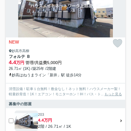
NEW
妙高市高柳
フォルテ Ｂ
4.4
万円
管理/共益費5,000円
26.71㎡ (1K) /築25年 /2階建
妙高はねうまライン「新井」駅 徒歩14分
消雪設備！駐車１台無料！敷金なし！ネット無料！ハウスメーカー製！
軽量鉄骨造！1K！エアコン！モニターホン！IH！バス・ト...
もっと見る
募集中の部屋
203
4.4万円
2階 / 26.71㎡ / 1K