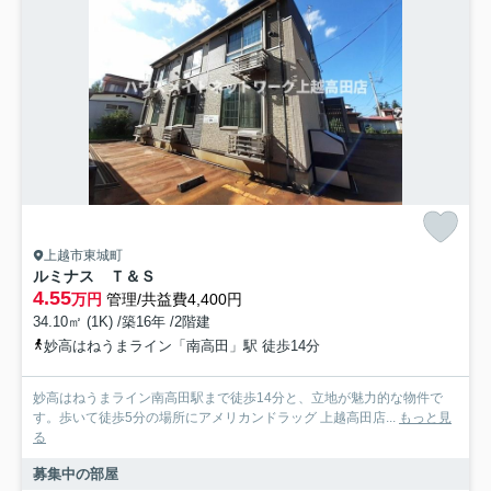
上越市東城町
ルミナス Ｔ＆Ｓ
4.55
万円
管理/共益費4,400円
34.10㎡ (1K) /築16年 /2階建
妙高はねうまライン「南高田」駅 徒歩14分
妙高はねうまライン南高田駅まで徒歩14分と、立地が魅力的な物件で
す。歩いて徒歩5分の場所にアメリカンドラッグ 上越高田店...
もっと見
る
募集中の部屋