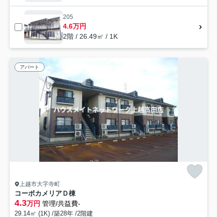
205
4.6万円
2階 / 26.49㎡ / 1K
アパート
上越市大字寺町
コーポカメリアＤ棟
4.3
万円
管理/共益費-
29.14㎡ (1K) /築28年 /2階建