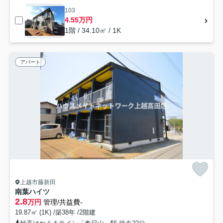
103
4.55万円
1階 / 34.10㎡ / 1K
アパート
上越市藤新田
南葉ハイツ
2.8
万円
管理/共益費-
19.87㎡ (1K) /築38年 /2階建