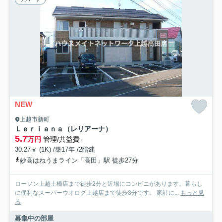
NEW
上越市新町
Ｌｅｒｉａｎａ（レリアーナ）
5.7
万円
管理/共益費-
30.27㎡ (1K) /築17年 /2階建
妙高はねうまライン「高田」駅 徒歩27分
ローソン上越土橋店まで徒歩2分と近場にコンビニがあります。暮らし
に便利なスーパーウオロク上越店まで徒歩8分です。 家計に...
もっと見
る
募集中の部屋