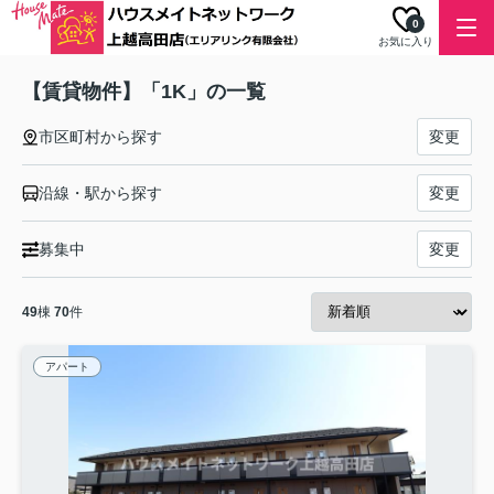
0
お気に入り
【賃貸物件】「1K」の一覧
市区町村から探す
変更
沿線・駅から探す
変更
募集中
変更
49
棟
70
件
アパート