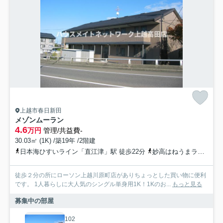
上越市春日新田
メゾンムーラン
4.6
万円
管理/共益費-
30.03㎡ (1K) /築19年 /2階建
日本海ひすいライン「直江津」駅 徒歩22分
妙高はねうまライン「直江津」駅 徒歩22分
徒歩２分の所にローソン上越川原町店がありちょっとした買い物に便利
です。 1人暮らしに大人気のシングル単身用1K！1Kのお...
もっと見る
募集中の部屋
102