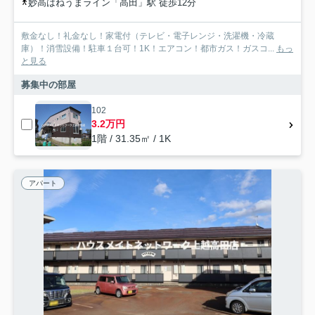
妙高はねうまライン「高田」駅 徒歩12分
敷金なし！礼金なし！家電付（テレビ・電子レンジ・洗濯機・冷蔵
庫）！消雪設備！駐車１台可！1K！エアコン！都市ガス！ガスコ...
もっ
と見る
募集中の部屋
102
3.2万円
1階 / 31.35㎡ / 1K
アパート