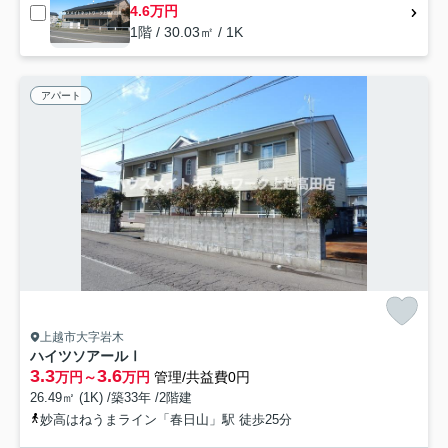
4.6万円
1階 / 30.03㎡ / 1K
アパート
上越市大字岩木
ハイツソアールⅠ
3.3
3.6
万円～
万円
管理/共益費0円
26.49㎡ (1K) /築33年 /2階建
妙高はねうまライン「春日山」駅 徒歩25分