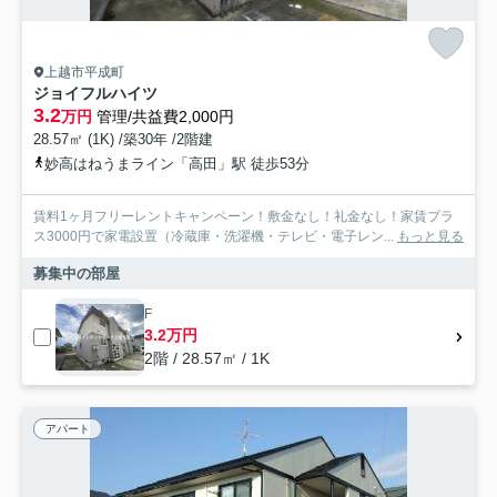
上越市平成町
ジョイフルハイツ
3.2
万円
管理/共益費2,000円
28.57㎡ (1K) /築30年 /2階建
妙高はねうまライン「高田」駅 徒歩53分
賃料1ヶ月フリーレントキャンペーン！敷金なし！礼金なし！家賃プラ
ス3000円で家電設置（冷蔵庫・洗濯機・テレビ・電子レン...
もっと見る
募集中の部屋
F
3.2万円
2階 / 28.57㎡ / 1K
アパート