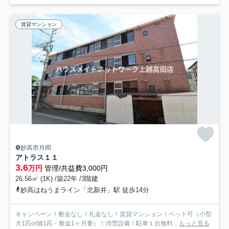
賃貸マンション
妙高市月岡
アトラス１１
3.6
万円
管理/共益費3,000円
26.56㎡ (1K) /築22年 /3階建
妙高はねうまライン「北新井」駅 徒歩14分
キャンペーン！敷金なし！礼金なし！賃貸マンション！ペット可（小型
犬1匹or猫1匹・敷金1ヶ月要）！消雪設備！駐車１台無料...
もっと見る