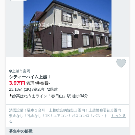
上越市富岡
シティーハイム上越Ⅰ
3.9
万円
管理/共益費-
23.18㎡ (1K) /築28年 /2階建
妙高はねうまライン「春日山」駅 徒歩34分
消雪設備！駐車１台可！上越総合病院徒歩圏内！上越警察署徒歩圏内！
敷金なし！礼金なし！1K！エアコン！ガスコンロ！バス・ト...
もっと見
る
募集中の部屋