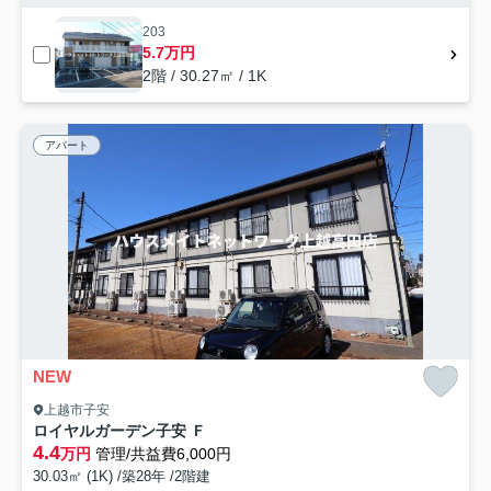
203
5.7万円
2階 / 30.27㎡ / 1K
アパート
NEW
上越市子安
ロイヤルガーデン子安 Ｆ
4.4
万円
管理/共益費6,000円
30.03㎡ (1K) /築28年 /2階建