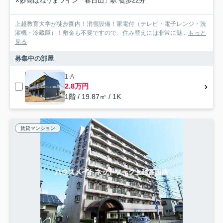
妙高はねうまライン「春日山」駅 徒歩22分
上越教育大学が徒歩圏内！消雪設備！家電付（テレビ・電子レンジ・洗
濯機・冷蔵庫）！敷金も不要ですので、住み替えには非常に魅...
もっと
見る
募集中の部屋
1-A
2.8万円
1階 / 19.87㎡ / 1K
賃貸マンション