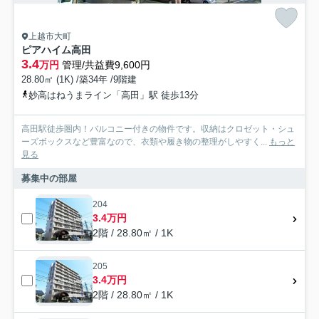
上越市大町
ピアハイム高田
3.4
万円
管理/共益費9,600円
28.80㎡ (1K) /築34年 /9階建
妙高はねうまライン「高田」駅 徒歩13分
高田駅徒歩圏内！バルコニー付きの物件です。収納はクロゼット・シュ
ーズボックスなど豊富なので、衣類や履き物の整理がしやすく...
もっと
見る
募集中の部屋
204
3.4万円
2階 / 28.80㎡ / 1K
205
3.4万円
2階 / 28.80㎡ / 1K