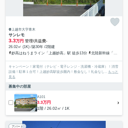
上越市大字青木
サンレモ
3.3
万円
管理/共益費-
26.02㎡ (1K) /築30年 /2階建
妙高はねうまライン「上越妙高」駅 徒歩13分
北陸新幹線「上越妙高」駅 徒歩13分
キャンペーン！家電付（テレビ・電子レンジ・洗濯機・冷蔵庫）！消雪
設備！駐車１台可！上越妙高駅徒歩圏内！敷金なし！礼金なし...
もっと
見る
募集中の部屋
A101
3.3万円
1階 / 26.02㎡ / 1K
アパート