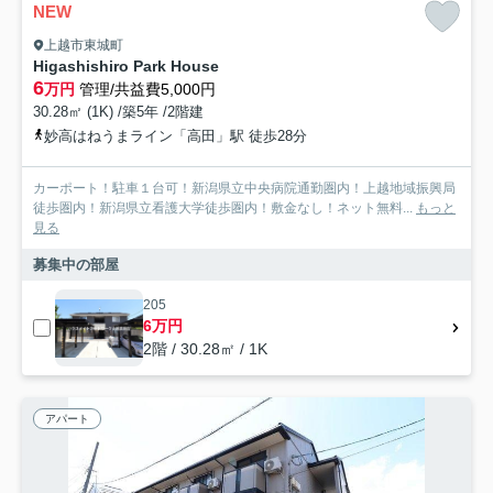
NEW
上越市東城町
Higashishiro Park House
6
万円
管理/共益費5,000円
30.28㎡ (1K) /築5年 /2階建
妙高はねうまライン「高田」駅 徒歩28分
カーポート！駐車１台可！新潟県立中央病院通勤圏内！上越地域振興局
徒歩圏内！新潟県立看護大学徒歩圏内！敷金なし！ネット無料...
もっと
見る
募集中の部屋
205
6万円
2階 / 30.28㎡ / 1K
アパート