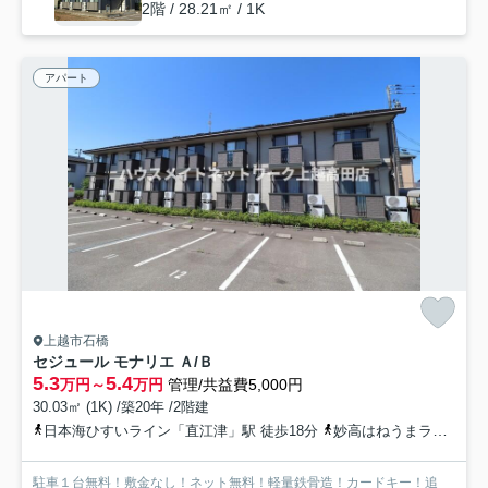
2階 / 28.21㎡ / 1K
アパート
上越市石橋
セジュール モナリエ Ａ/Ｂ
5.3
5.4
万円～
万円
管理/共益費5,000円
30.03㎡ (1K) /築20年 /2階建
日本海ひすいライン「直江津」駅 徒歩18分
妙高はねうまライン「直江津」駅 徒歩18分
駐車１台無料！敷金なし！ネット無料！軽量鉄骨造！カードキー！追