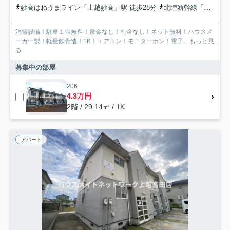
妙高はねうまライン「上越妙高」駅 徒歩28分
北陸新幹線「上越妙高」駅 徒歩28分
消雪設備！駐車１台無料！敷金なし！礼金なし！ネット無料！ハウスメ
ーカー製！軽量鉄骨造！1K！エアコン！モニターホン！電子...
もっと見
る
募集中の部屋
206
4.3万円
2階 / 29.14㎡ / 1K
アパート