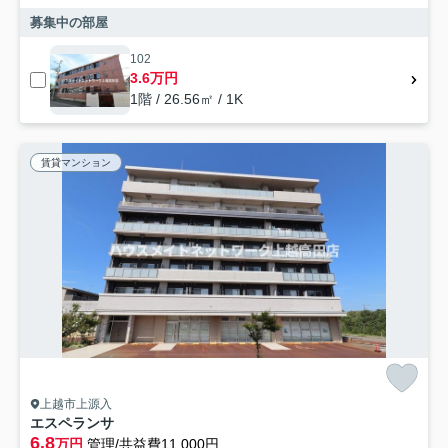
募集中の部屋
102
3.6万円
1階 / 26.56㎡ / 1K
賃貸マンション
上越市上源入
エスペランサ
6.8
万円
管理/共益費11,000円