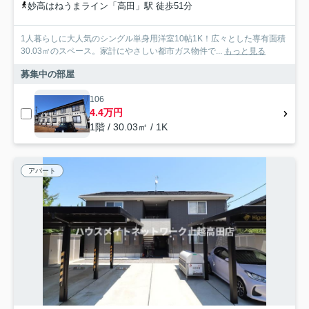
妙高はねうまライン「高田」駅 徒歩51分
1人暮らしに大人気のシングル単身用洋室10帖1K！広々とした専有面積
30.03㎡のスペース。家計にやさしい都市ガス物件で...
もっと見る
募集中の部屋
106
4.4万円
1階 / 30.03㎡ / 1K
アパート