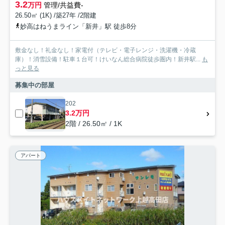
3.2
万円
管理/共益費-
26.50㎡ (1K) /築27年 /2階建
妙高はねうまライン「新井」駅 徒歩8分
敷金なし！礼金なし！家電付（テレビ・電子レンジ・洗濯機・冷蔵
庫）！消雪設備！駐車１台可！けいなん総合病院徒歩圏内！新井駅...
も
っと見る
募集中の部屋
202
3.2万円
2階 / 26.50㎡ / 1K
アパート