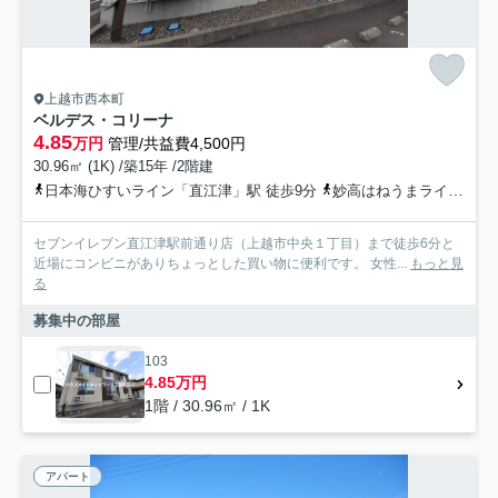
上越市西本町
ベルデス・コリーナ
4.85
万円
管理/共益費4,500円
30.96㎡ (1K) /築15年 /2階建
日本海ひすいライン「直江津」駅 徒歩9分
妙高はねうまライン「直江津」駅 徒歩9分
セブンイレブン直江津駅前通り店（上越市中央１丁目）まで徒歩6分と
近場にコンビニがありちょっとした買い物に便利です。 女性...
もっと見
る
募集中の部屋
103
4.85万円
1階 / 30.96㎡ / 1K
アパート